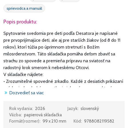
sprievodca a manuál
Popis produktu:
Spytovanie svedomia pre deti podľa Desatora je napísané
pre prvoprijímajúce deti, ale aj pre starších žiakov (od 8 do 11
rokov), ktorí túžia po úprimnom stretnutí s Božím
milosrdenstvom. Táto skladačka pomáha deťom zbaviť sa
strachu zo spovede a premieňa prípravu na sviatosť na
radostný krok smerom k nebeskému Otcovi.
V skladačke nájdete:
• Zrozumiteľné spovedné zrkadlo. Každé z desiatich prikázaní
uvádza jednoduché vysvetlenie jeho významu, na ktoré
Dozvedieť sa viac
nadväzujú veku primerané otázky. Tie vedú dieťa k poctivej
sebareflexii a pokojnej príprave na dialóg s kňazom.
• Päť podmienok dobrej spovede. Stručné a jasné
Rok vydania:
2026
Jazyk:
slovenský
Väzba:
papierová skladačka
pripomenutie kľúčových krokov potrebných pre platné prijatie
Formát(rozmer):
99 x 210 mm
Kód:
9788082119582
sviatosti.