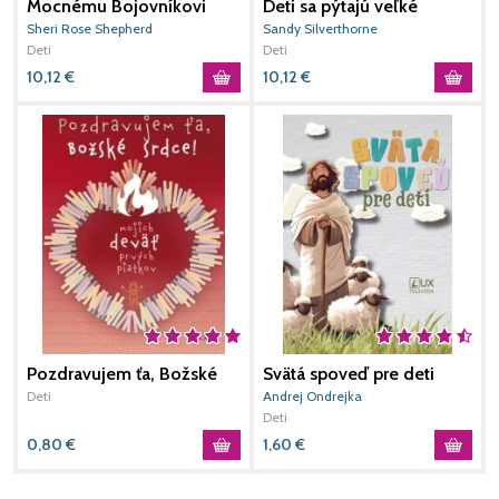
Mocnému Bojovníkovi
Deti sa pýtajú veľké
M
otázky o Bohu
-
Sheri Rose Shepherd
Sandy Silverthorne
K
Deti
Deti
D
10,12
€
10,12
€
8
Pozdravujem ťa, Božské
Svätá spoveď pre deti
M
Srdce!
Deti
Andrej Ondrejka
S
Deti
D
0,80
€
1,60
€
1