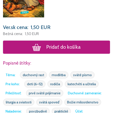
Ver.sk cena:
1,50
EUR
Bežná cena:
1,50
EUR
Pridať do košíka
Popisné štítky:
Téma:
duchovný rast
modlitba
sväté písmo
Pre koho:
deti (6–12)
rodičia
katechéti a učitelia
Príležitosť:
prvé sväté prijímanie
Duchovné zameranie:
liturgia a sviatosti
svätá spoveď
Božie milosrdenstvo
Naladenie:
povzbudivé
praktické
Účel: