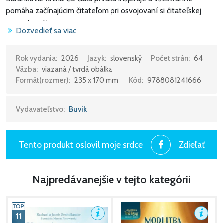
pomáha začínajúcim čitateľom pri osvojovaní si čitateľskej
gramotnosti.
Dozvedieť sa viac
Rok vydania:
2026
Jazyk:
slovenský
Počet strán:
64
Väzba:
viazaná / tvrdá obálka
Formát(rozmer):
235 x 170 mm
Kód:
9788081241666
Vydavateľstvo:
Buvik
Tento produkt oslovil moje srdce
Zdieľať
Najpredávanejšie v tejto kategórii
11