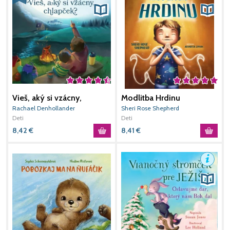
Vieš, aký si vzácny,
Modlitba Hrdinu
M
chlapček?
Rachael Denhollander
Sheri Rose Shepherd
S
Deti
Deti
D
8,42
€
8,41
€
8