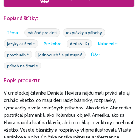
Popisné štítky:
Téma:
náučné pre deti
rozprávky a príbehy
jazyky a učenie
Pre koho:
deti (6–12)
Naladenie:
povzbudivé
jednoduché a prístupné
Účel:
príbeh na čítanie
Popis produktu:
V umeleckej čítanke Daniela Heviera nájdu malí prváci ale aj
druháci všetko, čo majú deti rady: básničky, rozprávky,
rýmovačky a veľa smiešnych príbehov. Ako dedko Abecedko
postrácal písmenká, ako Kolumbus objavil Ameriku, ako sa
Elvíra naučila hrať na klavíri, alebo o chlapcovi, ktorý chcel mať
všetko. Veselé básničky a rozprávky vtipne ilustrovala Vlasta
Baránková. Kniha Čo čaká prváka inšpiruje a všestranne