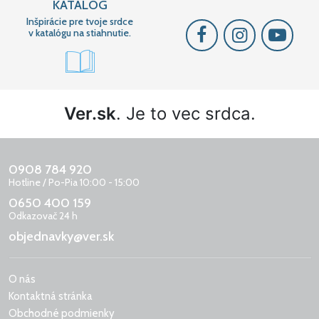
KATALÓG
Inšpirácie pre tvoje srdce
v katalógu na stiahnutie.
Ver.sk
. Je to vec srdca.
0908 784 920
Hotline / Po-Pia 10:00 - 15:00
0650 400 159
Odkazovač 24 h
objednavky@ver.sk
O nás
Kontaktná stránka
Obchodné podmienky