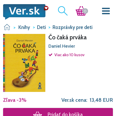
0
Knihy
Deti
Rozprávky pre deti
Čo čaká prváka
Daniel Hevier
Viac ako 10 kusov
Zľava
-3%
Ver.sk cena:
13,48
EUR
Pridať do košíka