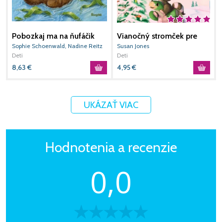
Pobozkaj ma na ňufáčik
Vianočný stromček pre
O
Ježiša
Sophie Schoenwald, Nadine Reitz
Susan Jones
K
Deti
Deti
D
8,63
€
4,95
€
1
UKÁZAŤ VIAC
Hodnotenia a recenzie
0,0