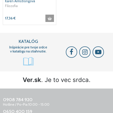
Karen Armstrongová
Filozofia
17,36
€
KATALÓG
Inšpirácie pre tvoje srdce
v katalógu na stiahnutie.
Ver.sk
. Je to vec srdca.
0908 784 920
Hotline / Po-Pia 10:00 - 15:00
0650 400 159