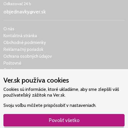
Odkazovač 24 h
objednavky@ver.sk
O nás
Kontaktná stránka
Obchodné podmienky
Reklamačný poriadok
Ochrana osobných údajov
Poštovné
Cookies
Ver.sk používa cookies
Cookies sú informácie, ktoré ukladáme, aby sme zlepšili váš
používateľský zážitok na Ver.sk.
Naše srdce je v Martindome.
Svoju voľbu môžete prispôsobiť v nastaveniach.
Podporujeme aktivity spoločenstva,
ktoré pomáha nájsť vzťah s Bohom.
Povoliť všetko