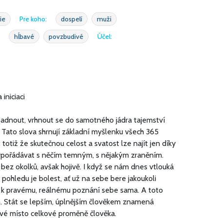
ie
Pre koho:
dospelí
muži
hĺbavé
povzbudivé
Účel:
iniciaci
padnout, vrhnout se do samotného jádra tajemství
“ Tato slova shrnují základní myšlenku všech 365
totiž že skutečnou celost a svatost lze najít jen díky
vypořádávat s něčím temným, s nějakým zraněním.
 bez okolků, avšak hojivě. I když se nám dnes vtlouká
 pohledu je bolest, ať už na sebe bere jakoukoli
ít k pravému, reálnému poznání sebe sama. A toto
. Stát se lepším, úplnějším člověkem znamená
 své místo celkové proměně člověka.