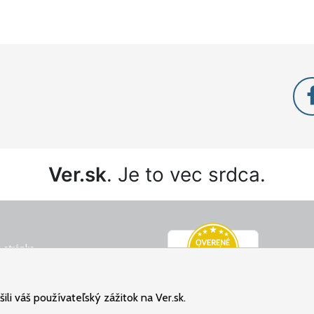
Ver.sk
. Je to vec srdca.
 stránka
é podmienky
ný poriadok
li váš používateľský zážitok na Ver.sk.
osobných údajov