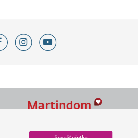
Naše srdce je v Martindome.
Podporujeme aktivity spoločenstva,
ktoré pomáha nájsť vzťah s Bohom.
Povoliť všetko