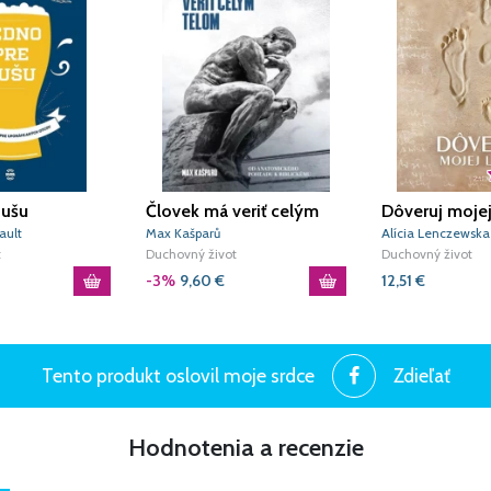
dušu
Človek má veriť celým
Dôveruj mojej
telom
ault
Max Kašparů
Alícia Lenczewska
t
Duchovný život
Duchovný život
-3%
9,60
€
12,51
€
Tento produkt oslovil moje srdce
Zdieľať
Hodnotenia a recenzie