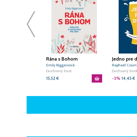
Rána s Bohom
Jedno pre 
Emily Biggersová
Raphaël Courn
Duchovný život
Duchovný živo
15,52
€
-3%
14,45
€