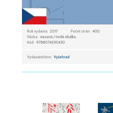
Rok vydania:
2017
Počet strán:
400
Väzba:
viazaná / tvrdá obálka
Kód:
9788074295430
Vydavateľstvo:
Vyšehrad