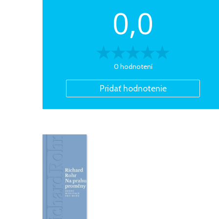
0,0
0 hodnotení