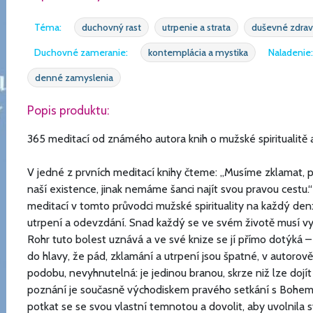
Téma:
duchovný rast
utrpenie a strata
duševné zdrav
Duchovné zameranie:
kontemplácia a mystika
Naladenie:
denné zamyslenia
Popis produktu:
365 meditací od známého autora knih o mužské spiritualitě a 
V jedné z prvních meditací knihy čteme: „Musíme zklamat, 
naší existence, jinak nemáme šanci najít svou pravou cestu.
meditací v tomto průvodci mužské spirituality na každý den: 
utrpení a odevzdání. Snad každý se ve svém životě musí 
Rohr tuto bolest uznává a ve své knize se jí přímo dotýká –
do hlavy, že pád, zklamání a utrpení jsou špatné, v autorově
podobu, nevyhnutelná: je jedinou branou, skrze niž lze doj
poznání je současně východiskem pravého setkání s Bohem
potkat se se svou vlastní temnotou a dovolit, aby uvolnila