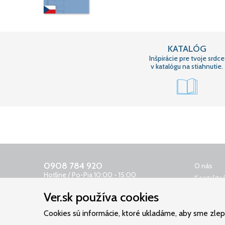
KATALÓG
Inšpirácie pre tvoje srdce
v katalógu na stiahnutie.
0908 784 920
O nás
Hotline / Po-Pia 10:00 - 15:00
Kontaktná
0650 400 159
Obchodn
Ver.sk používa cookies
Odkazovač 24 h
Reklamač
objednavky@ver.sk
Cookies sú informácie, ktoré ukladáme, aby sme zlepši
Ochrana 