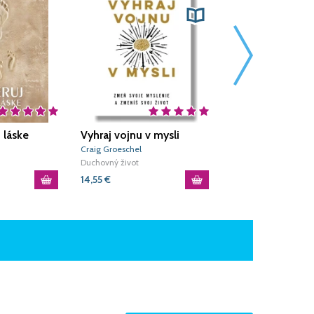
 láske
Vyhraj vojnu v mysli
Buď, kde si
Craig Groeschel
Štěpán Smolen
Duchovný život
Duchovný život
14,55
€
12,51
€