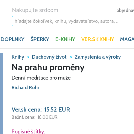
Nakupujte srdcom
objedna
 DOPLNKY
ŠPERKY
E-KNIHY
VER.SK KNIHY
MAGA
Knihy
Duchovný život
Zamyslenia a výroky
Na prahu proměny
Denní meditace pro muže
Richard Rohr
Ver.sk cena:
15,52
EUR
Bežná cena:
16,00
EUR
Popisné štítky: