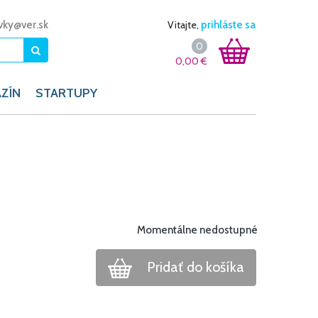
vky@ver.sk
Vitajte,
prihláste sa
0
0,00
€
ZÍN
STARTUPY
Momentálne nedostupné
Pridať do košíka