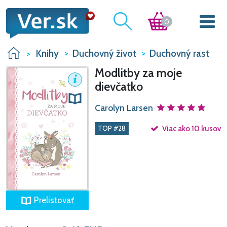
0
Knihy
Duchovný život
Duchovný rast
Modlitby za moje
dievčatko
Carolyn Larsen
TOP #28
Viac ako 10 kusov
Prelistovať