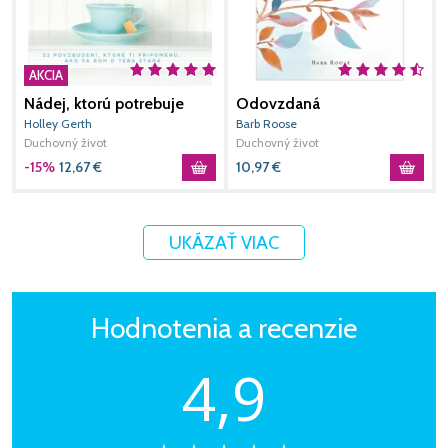
AKCIA
Nádej, ktorú potrebuje
Odovzdaná
O
tvoje srdce
z
Holley Gerth
Barb Roose
E
Duchovný život
Duchovný život
D
-15%
12,67
€
10,97
€
8
UKÁZAŤ VIAC
Hodnotenia a recenzie
4,9