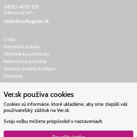
0650 400 159
Odkazovač 24 h
objednavky@ver.sk
O nás
Kontaktná stránka
Obchodné podmienky
Reklamačný poriadok
Ochrana osobných údajov
Poštovné
Cookies
Ver.sk používa cookies
Cookies sú informácie, ktoré ukladáme, aby sme zlepšili váš
používateľský zážitok na Ver.sk.
Naše srdce je v Martindome.
Svoju voľbu môžete prispôsobiť v nastaveniach.
Podporujeme aktivity spoločenstva,
ktoré pomáha nájsť vzťah s Bohom.