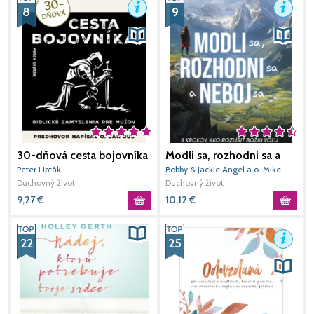
8
9
30-dňová cesta bojovníka
Modli sa, rozhodni sa a
3
neboj sa
K
Peter Lipták
Bobby & Jackie Angel a o. Mike
K
Duchovný život
Schmitz
Duchovný život
L
D
9,27
€
10,12
€
9
22
25