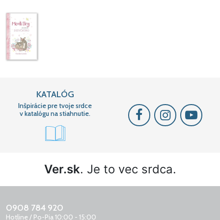
KATALÓG
Inšpirácie pre tvoje srdce
v katalógu na stiahnutie.
Ver.sk
. Je to vec srdca.
0908 784 920
Hotline / Po-Pia 10:00 - 15:00