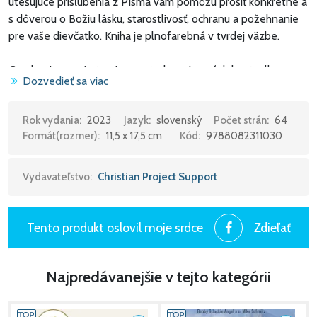
utešujúce prisľúbenia z Písma vám pomôžu prosiť konkrétne a
s dôverou o Božiu lásku, starostlivosť, ochranu a požehnanie
pre vaše dievčatko. Kniha je plnofarebná v tvrdej väzbe.
Carolyn Larsen je tvorivou autorkou viacerých bestsellerov a
Dozvedieť sa viac
skúsenou rečníčkou so zameraním na službu ženám a deťom.
Prednášala na konferenciách a duchovných obnovách v
Spojených štátoch, Kanade a Indii.
Rok vydania:
2023
Jazyk:
slovenský
Počet strán:
64
Formát(rozmer):
11,5 x 17,5 cm
Kód:
9788082311030
Carolyn napísala viac ako 50 kníh pre deti i dospelých. Keď
práve nepracuje na ďalšej knihe, rada trávi čas so svojím
Vydavateľstvo:
Christian Project Support
manželom, ich tromi deťmi a vnúčatami.
Tento produkt oslovil moje srdce
Zdieľať
Najpredávanejšie v tejto kategórii