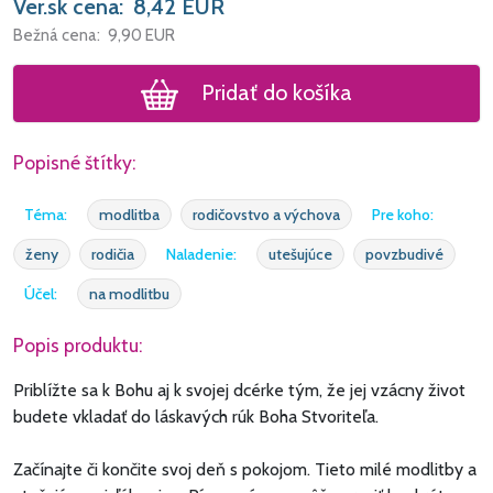
Ver.sk cena:
8,42
EUR
Bežná cena:
9,90
EUR
Pridať do košíka
Popisné štítky:
Téma:
modlitba
rodičovstvo a výchova
Pre koho:
ženy
rodičia
Naladenie:
utešujúce
povzbudivé
Účel:
na modlitbu
Popis produktu:
Priblížte sa k Bohu aj k svojej dcérke tým, že jej vzácny život
budete vkladať do láskavých rúk Boha Stvoriteľa.
Začínajte či končite svoj deň s pokojom. Tieto milé modlitby a