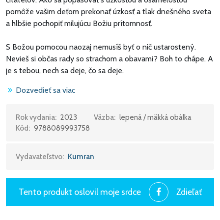
pomôže vašim deťom prekonať úzkosť a tlak dnešného sveta
a hlbšie pochopiť milujúcu Božiu prítomnosť.
S Božou pomocou naozaj nemusíš byť o nič ustarostený.
Nevieš si občas rady so strachom a obavami? Boh to chápe. A
je s tebou, nech sa deje, čo sa deje.
Dozvedieť sa viac
Možno máš dojem, že tvoji priatelia sa neustále iba zabávajú,
kým teba ťažia problémy. Všetci však niekedy prežívame
starosti a obavy. Čo tým teda Boh myslel, keď povedal, že
Rok vydania:
2023
Väzba:
lepená / mäkká obálka
Kód:
9788089993758
nemáme byť o nič ustarostení? Je to vôbec možné?
Max Lucado prináša bestseller O nič ustarostení pre mladých
Vydavateľstvo:
Kumran
čitateľov
Verzia bestselleru O nič ustarostení pre mladých čitateľov je
jednoduchý sprievodca, ktorý ťa naučí, ako sa nenechať pohltiť
Tento produkt oslovil moje srdce
Zdieľať
strachom, ale žiť v Božom pokoji. Vďaka hlbokým pravdám
obsiahnutým v Liste Filipanom 4, 4 – 8 pochopíš, že Boh je ti