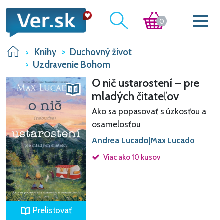
0
Knihy
Duchovný život
Uzdravenie Bohom
O nič ustarostení – pre
mladých čitateľov
Ako sa popasovať s úzkosťou a
osamelosťou
Andrea Lucado|Max Lucado
Viac ako 10 kusov
Prelistovať