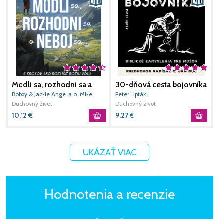
Modli sa, rozhodni sa a
30-dňová cesta bojovníka
N
neboj sa
t
Bobby & Jackie Angel a o. Mike
Peter Lipták
H
Schmitz
Duchovný život
Duchovný život
D
10,12
€
9,27
€
-
UKÁZAŤ VIAC
Hodnotenia a recenzie