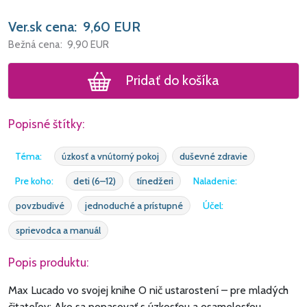
Ver.sk cena:
9,60
EUR
Bežná cena:
9,90
EUR
Pridať do košíka
Popisné štítky:
Téma:
úzkosť a vnútorný pokoj
duševné zdravie
Pre koho:
deti (6–12)
tínedžeri
Naladenie:
povzbudivé
jednoduché a prístupné
Účel:
sprievodca a manuál
Popis produktu:
Max Lucado vo svojej knihe O nič ustarostení – pre mladých
čitateľov: Ako sa popasovať s úzkosťou a osamelosťou