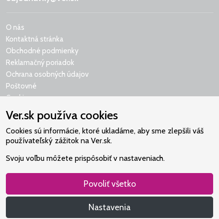
O nás
Kontaktná stránka
Obchodné podmienky
Reklamačný poriadok
Ochrana osobných údajov
Poštovné
Cookies
Ver.sk používa cookies
Cookies sú informácie, ktoré ukladáme, aby sme zlepšili váš
používateľský zážitok na Ver.sk.
Naše srdce je v Martindome.
Svoju voľbu môžete prispôsobiť v nastaveniach.
Podporujeme aktivity spoločenstva,
ktoré pomáha nájsť vzťah s Bohom.
Povoliť všetko
Nastavenia
Všetky práva vyhradené: Christian Project Support, s.r.o.