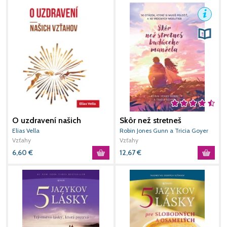
O uzdravení našich
Skôr než stretneš
L
vzťahov
budúceho manžela
Elias Vella
Robin Jones Gunn a Tricia Goyer
E
Vzťahy
Vzťahy
V
6,60
€
12,67
€
1