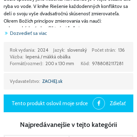
ryba vo vode. V knihe Riešenie každodenných konfliktov sa
delí o svoju vyše dvadsaťročnú skúsenosť zmierovateľa.
Okrem Božích princípov zmierovania vás naučí:
• ako vychádzať s konfliktnými ľuďmi,
Dozvedieť sa viac
• ako neopúšťať problémové vzťahy,
• ako bezpečne vstupovať do jadra konfliktov,
• ako nezhoršovať už vzniknuté konflikty,
Rok vydania:
2024
Jazyk:
slovenský
Počet strán:
136
Väzba:
lepená / mäkká obálka
• ako vľúdne napomínať,
Formát(rozmer):
200 x 130 mm
Kód:
9788082117281
• ako vykročiť k zmiereniu,
• ako žiť na Božiu slávu uprostred hašterivého sveta.
Vydavateľstvo:
ZACHEJ.sk
Stanete sa človekom, ktorý bude druhým prinášať
porozumenie, spravodlivosť a zmierenie. Vaše manželstvo,
priateľstvá a medziľudské vzťahy už nikdy nebudú také ako
Tento produkt oslovil moje srdce
Zdieľať
predtým!
Najpredávanejšie v tejto kategórii