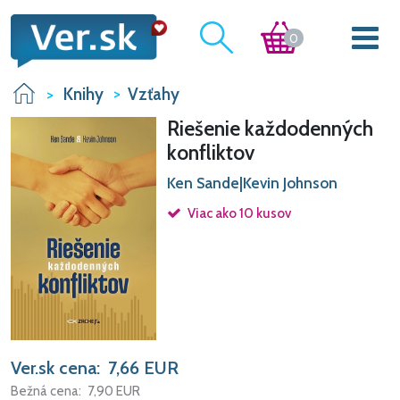
0
Knihy
Vzťahy
Riešenie každodenných
konfliktov
Ken Sande|Kevin Johnson
Viac ako 10 kusov
Ver.sk cena:
7,66
EUR
Bežná cena:
7,90
EUR