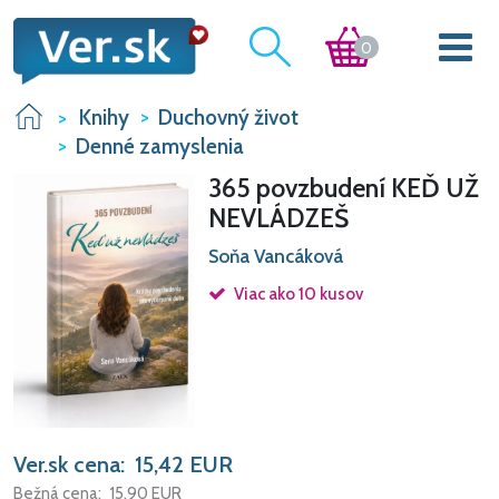
0
Knihy
Duchovný život
Denné zamyslenia
365 povzbudení KEĎ UŽ
NEVLÁDZEŠ
Soňa Vancáková
Viac ako 10 kusov
Ver.sk cena:
15,42
EUR
Bežná cena:
15,90
EUR