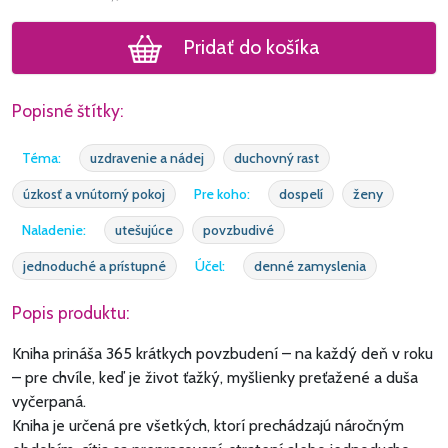
Pridať do košíka
Popisné štítky:
Téma:
uzdravenie a nádej
duchovný rast
úzkosť a vnútorný pokoj
Pre koho:
dospelí
ženy
Naladenie:
utešujúce
povzbudivé
jednoduché a prístupné
Účel:
denné zamyslenia
Popis produktu:
Kniha prináša 365 krátkych povzbudení – na každý deň v roku
– pre chvíle, keď je život ťažký, myšlienky preťažené a duša
vyčerpaná.
Kniha je určená pre všetkých, ktorí prechádzajú náročným