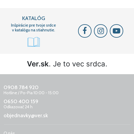
KATALÓG
Inšpirácie pre tvoje srdce
v katalógu na stiahnutie.
Ver.sk
. Je to vec srdca.
0908 784 920
Hotline / Po-Pia 10:00 - 15:00
0650 400 159
Odkazovač 24 h
objednavky@ver.sk
O nás