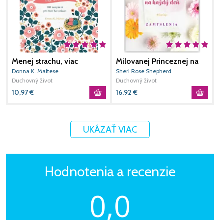
Menej strachu, viac
Milovanej Princeznej na
M
modlitby pre mamy
každý deň
v
Donna K. Maltese
Sheri Rose Shepherd
A
Duchovný život
Duchovný život
D
10,97
€
16,92
€
1
UKÁZAŤ VIAC
Hodnotenia a recenzie
0,0