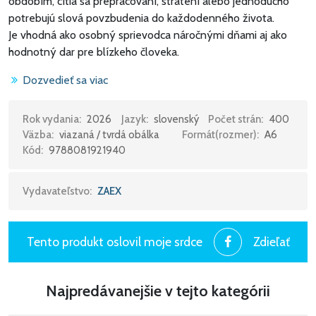
obdobím, cítia sa prepracovaní, stratení alebo jednoducho
potrebujú slová povzbudenia do každodenného života.
Je vhodná ako osobný sprievodca náročnými dňami aj ako
hodnotný dar pre blízkeho človeka.
Dozvedieť sa viac
Táto kniha je pre ženy (a pokojne aj mužov), ktorí:
- sú vyčerpaní psychicky, nie len fyzicky
- prechádzajú ťažkým obdobím (vzťahy, zdravie, práca,
Rok vydania:
2026
Jazyk:
slovenský
Počet strán:
400
Väzba:
viazaná / tvrdá obálka
Formát(rozmer):
A6
starosti)
Kód:
9788081921940
- večer zaspávajú unavení a ráno vstávajú bez energie
- potrebujú krátke, rýchle povzbudenie.
Je ideálna pre:
Vydavateľstvo:
ZAEX
• mamy na pokraji síl
• ženy v strese a tlaku
• ľudí po kríze, rozchode, vyhorení
Tento produkt oslovil moje srdce
Zdieľať
• každého, kto už má „dosť všetkého“ a potrebuje nádej.
Najpredávanejšie v tejto kategórii
Krátke zamyslenia na každý deň – otvoríš kdekoľvek a
dostaneš presne to, čo práve potrebuješ počuť.