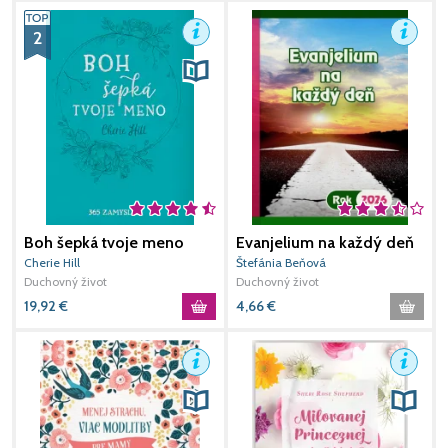
2
Boh šepká tvoje meno
Evanjelium na každý deň
3
rok 2026
Cherie Hill
Štefánia Beňová
S
Duchovný život
Duchovný život
D
19,92
€
4,66
€
1