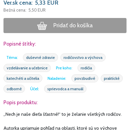
Ver.sk cena:
5,33
EUR
Bežná cena:
5,50
EUR
Pridať do košíka
Popisné štítky:
Téma:
duševné zdravie
rodičovstvo a výchova
vzdelávanie a učebnice
Pre koho:
rodičia
katechéti a učitelia
Naladenie:
povzbudivé
praktické
odborné
Účel:
sprievodca a manuál
Popis produktu:
„Nech je naše dieťa šťastné!“ to je želanie všetkých rodičov.
Autorka upriamuje pohľad na oblasti, ktoré sú vo výchove