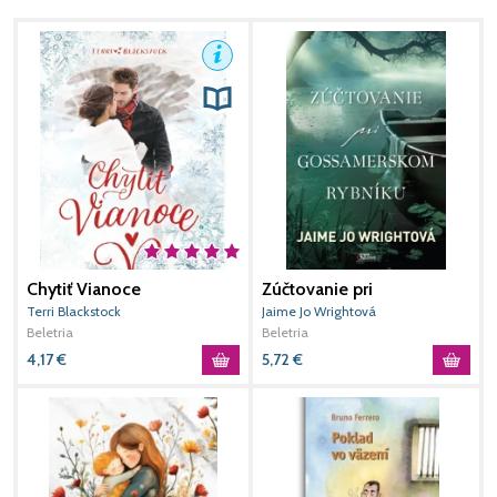
Na koho iného sa mám obrátiť, Pane? Kde má manželka
pastora hľadať pomoc, keď sa jej rúca
manželstvo a život sa vymyká spod kontroly?
Schmatla vankúš a pritisla si ho k ústam, aby nebolo počuť jej
vzlyky.
„Pedantne vyskladaný príbeh Riversovej nového románu A
zaznel šofar je plný nezabudnuteľných
postáv.“ – Romantic Times
„Tento román je silným a takmer prorockým odkazom pre
Chytiť Vianoce
Zúčtovanie pri
K
americkú cirkev... A zaznel šofar si musíte
Gossamerskom rybníku
Terri Blackstock
Jaime Jo Wrightová
T
prečítať!“ – Anne Grahamová-Lotzová
Beletria
Beletria
B
4,17
€
5,72
€
1