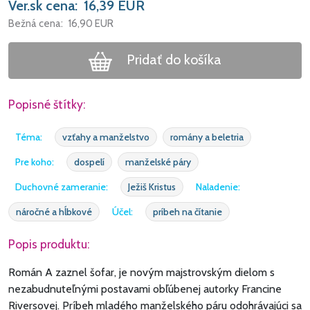
Ver.sk cena:
16,39
EUR
Bežná cena:
16,90
EUR
Pridať do košíka
Popisné štítky:
Téma:
vzťahy a manželstvo
romány a beletria
Pre koho:
dospelí
manželské páry
Duchovné zameranie:
Ježiš Kristus
Naladenie:
náročné a hĺbkové
Účel:
príbeh na čítanie
Popis produktu:
Román A zaznel šofar, je novým majstrovským dielom s
nezabudnuteľnými postavami obľúbenej autorky Francine
Riversovej. Príbeh mladého manželského páru odohrávajúci sa