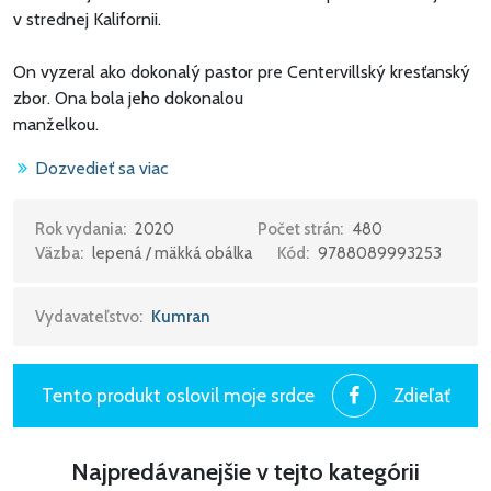
v strednej Kalifornii.
On vyzeral ako dokonalý pastor pre Centervillský kresťanský
zbor. Ona bola jeho dokonalou
manželkou.
Dozvedieť sa viac
Keď Paul Hudson prijal miesto pastora cirkevného zboru,
ktorý sa ocitol v kríze, netušil, do čoho ide.
Netrvalo však dlho a Centervillský kresťanský zbor sa odrazil
Rok vydania:
2020
Počet strán:
480
Väzba:
lepená / mäkká obálka
Kód:
9788089993253
od dna. Počet členov začal veľmi rýchlo
stúpať, všetko išlo ako po masle. Len keby to tak videla aj
jeho manželka. Paul sa však rozhodol, že sa
Vydavateľstvo:
Kumran
jej tichým nesúhlasom nenechá vyviesť z miery.
Eunice cítila, že niečo nie je v poriadku a že je to tak už dlhý
čas...
Tento produkt oslovil moje srdce
Zdieľať
Potichu zatvorila dvere spálne a kľakla si k posteli. Topím sa,
Bože. Nikdy som sa necítila taká sama.
Najpredávanejšie v tejto kategórii