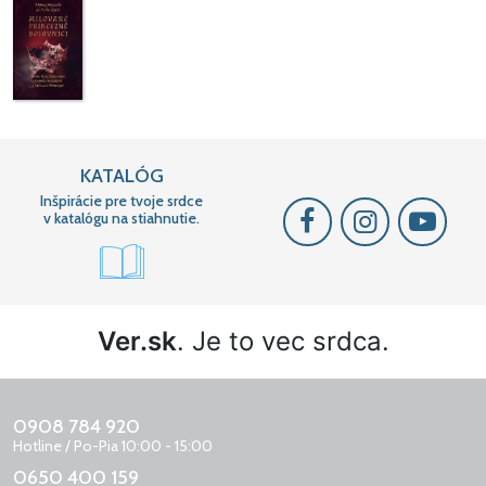
KATALÓG
Inšpirácie pre tvoje srdce
v katalógu na stiahnutie.
Ver.sk
. Je to vec srdca.
0908 784 920
Hotline / Po-Pia 10:00 - 15:00
0650 400 159