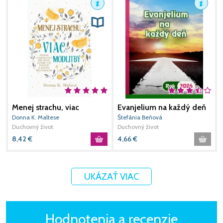
Menej strachu, viac
Evanjelium na každý deň
3
modlitby
rok 2026
Donna K. Maltese
Štefánia Beňová
S
Duchovný život
Duchovný život
D
8,42
€
4,66
€
1
UKÁZAŤ VIAC
Hodnotenia a recenzie