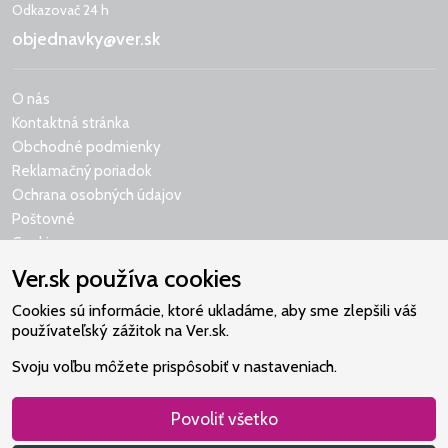
Odkazovač 24 h
objednavky@ver.sk
O nás
Kontaktná stránka
Obchodné podmienky
Reklamačný poriadok
Ochrana osobných údajov
Poštovné
Cookies
Ver.sk používa cookies
Cookies sú informácie, ktoré ukladáme, aby sme zlepšili váš
používateľský zážitok na Ver.sk.
Naše srdce je v Martindome.
Svoju voľbu môžete prispôsobiť v nastaveniach.
Podporujeme aktivity spoločenstva,
ktoré pomáha nájsť vzťah s Bohom.
Povoliť všetko