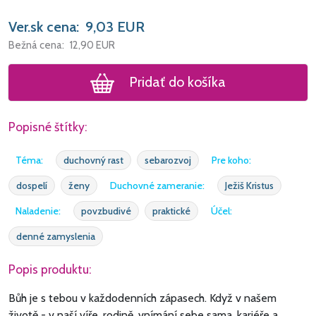
Ver.sk cena:
9,03
EUR
Bežná cena:
12,90
EUR
Pridať do košíka
Popisné štítky:
Téma:
duchovný rast
sebarozvoj
Pre koho:
dospelí
ženy
Duchovné zameranie:
Ježiš Kristus
Naladenie:
povzbudivé
praktické
Účel:
denné zamyslenia
Popis produktu:
Bůh je s tebou v každodenních zápasech. Když v našem
životě - v naší víře, rodině, vnímání sebe sama, kariéře a