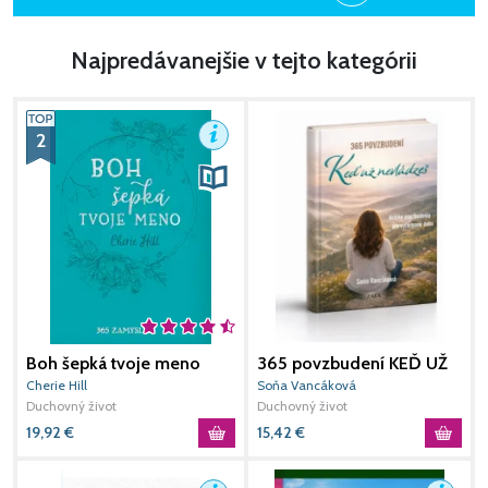
Najpredávanejšie v tejto kategórii
2
Boh šepká tvoje meno
365 povzbudení KEĎ UŽ
M
NEVLÁDZEŠ
Cherie Hill
Soňa Vancáková
D
Duchovný život
Duchovný život
D
19,92
€
15,42
€
1