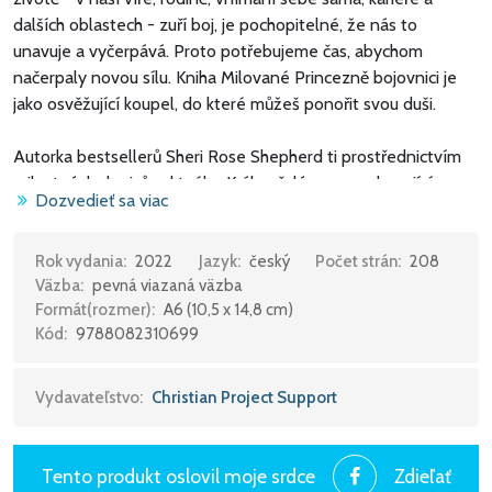
dalších oblastech - zuří boj, je pochopitelné, že nás to
unavuje a vyčerpává. Proto potřebujeme čas, abychom
načerpaly novou sílu. Kniha Milované Princezně bojovnici je
jako osvěžující koupel, do které můžeš ponořit svou duši.
Autorka bestsellerů Sheri Rose Shepherd ti prostřednictvím
milostných dopisů od tvého Krále vřelým a povzbuzujícím
Dozvedieť sa viac
způsobem pomůže načerpat novou sílu. Podle motta z 2.
listu Timoteovi 4,7 - "Dobrý boj jsem bojoval" - tě uvedené
dopisy osvěží a naplní životodárnou posilou právě v těch
Rok vydania:
2022
Jazyk:
český
Počet strán:
208
Väzba:
pevná viazaná väzba
chvílích, kdy máš pocit, že to už sama nezvládneš.
Formát(rozmer):
A6 (10,5 x 14,8 cm)
Kód:
9788082310699
Vydavateľstvo:
Christian Project Support
Tento produkt oslovil moje srdce
Zdieľať