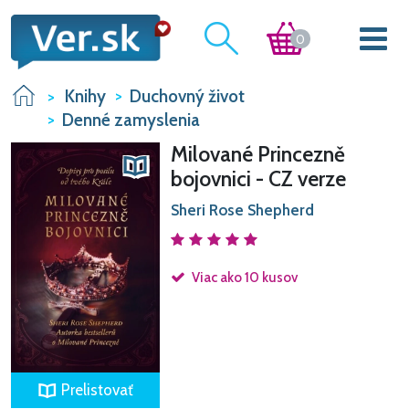
0
Knihy
Duchovný život
Denné zamyslenia
Milované Princezně
bojovnici - CZ verze
Sheri Rose Shepherd
Viac ako 10 kusov
Prelistovať