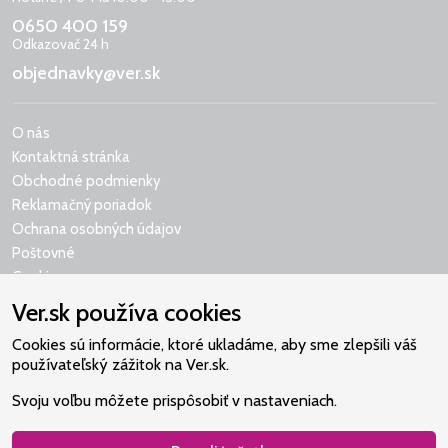
0650 400 159
Odkazovač 24 h
objednavky@ver.sk
O nás
Kontaktná stránka
Obchodné podmienky
Reklamačný poriadok
Ochrana osobných údajov
Poštovné
Cookies
Ver.sk používa cookies
Cookies sú informácie, ktoré ukladáme, aby sme zlepšili váš
používateľský zážitok na Ver.sk.
Naše srdce je v Martindome.
Svoju voľbu môžete prispôsobiť v nastaveniach.
Podporujeme aktivity spoločenstva,
ktoré pomáha nájsť vzťah s Bohom.