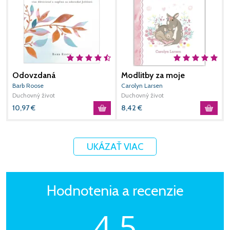
Odovzdaná
Modlitby za moje
O
dievčatko
z
Barb Roose
Carolyn Larsen
E
Duchovný život
Duchovný život
D
10,97
€
8,42
€
8
UKÁZAŤ VIAC
Hodnotenia a recenzie
4,5