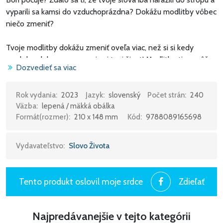
vyparili sa kamsi do vzduchoprázdna? Dokážu modlitby vôbec
niečo zmeniť?
Tvoje modlitby dokážu zmeniť oveľa viac, než si si kedy
myslel, a dokonca premenia aj tvoj život! Modlitba ti pomôže
Dozvedieť sa viac
povzniesť sa nad všetky tlaky, ktorým čelíš, a uvidieť Boží
plán pre tvoju budúcnosť.
Rok vydania:
2023
Jazyk:
slovenský
Počet strán:
240
Väzba:
lepená / mäkká obálka
V knihe sa dozvieš ako zakúsiť bližší vzťah s Bohom, odolať
Formát(rozmer):
210 x 148 mm
Kód:
9788089165698
tlaku rovesníkov,, mať zdravý pohľad na svoj výzor, rozvíjať
dobré vzťahy, byť svetlom pre druhých.
Vydavateľstvo:
Slovo Života
Autorka uzatvára každú kapitolu knihy pasážou s
modlitebnými inšpiráciami. Porozprávaj sa s Bohom o svojich
osobných potrebách, a potom mu načúvaj, čo ti začne klásť na
Tento produkt oslovil moje srdce
Zdieľať
srdce. Jeho riešenia sú obdivuhodné!
Najpredávanejšie v tejto kategórii
Stormie Omartian žije v USA a so svojím manželom