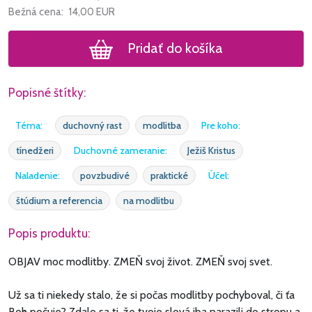
Bežná cena:
14,00
EUR
Pridať do košíka
Popisné štítky:
Téma:
duchovný rast
modlitba
Pre koho:
tínedžeri
Duchovné zameranie:
Ježiš Kristus
Naladenie:
povzbudivé
praktické
Účel:
štúdium a referencia
na modlitbu
Popis produktu:
OBJAV moc modlitby. ZMEŇ svoj život. ZMEŇ svoj svet.
Už sa ti niekedy stalo, že si počas modlitby pochyboval, či ťa
Boh počuje? Zdalo sa ti, že tvoje slová iba narazili do stropu a