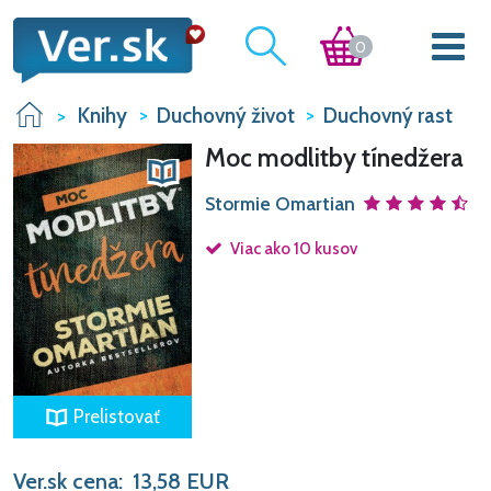
0
Knihy
Duchovný život
Duchovný rast
Moc modlitby tínedžera
Stormie Omartian
Viac ako 10 kusov
Prelistovať
Ver.sk cena:
13,58
EUR