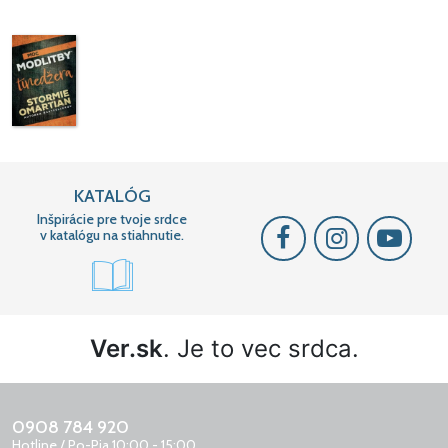
KATALÓG
Inšpirácie pre tvoje srdce
v katalógu na stiahnutie.
Ver.sk
. Je to vec srdca.
0908 784 920
Hotline / Po-Pia 10:00 - 15:00