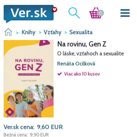
0
Knihy
Vzťahy
Sexualita
Na rovinu, Gen Z
O láske, vzťahoch a sexualite
Renáta Ocilková
Viac ako 10 kusov
Ver.sk cena:
9,60
EUR
Bežná cena:
9,90
EUR