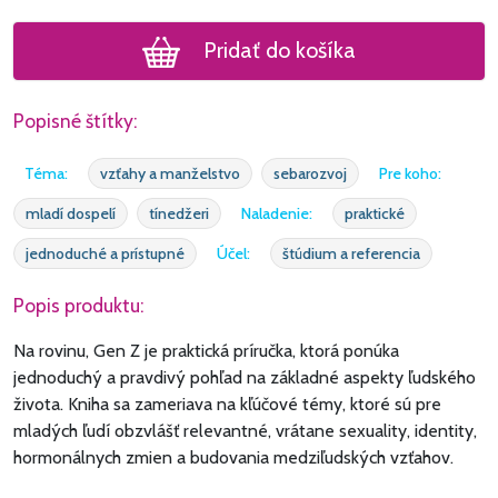
Pridať do košíka
Popisné štítky:
Téma:
vzťahy a manželstvo
sebarozvoj
Pre koho:
mladí dospelí
tínedžeri
Naladenie:
praktické
jednoduché a prístupné
Účel:
štúdium a referencia
Popis produktu:
Na rovinu, Gen Z je praktická príručka, ktorá ponúka
jednoduchý a pravdivý pohľad na základné aspekty ľudského
života. Kniha sa zameriava na kľúčové témy, ktoré sú pre
mladých ľudí obzvlášť relevantné, vrátane sexuality, identity,
hormonálnych zmien a budovania medziľudských vzťahov.