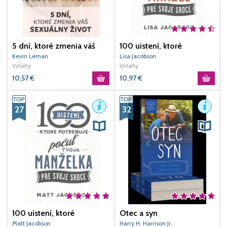
5 dní, ktoré zmenia váš
100 uistení, ktoré
sexuálny život
potrebuje počuť tvoj
Kevin Leman
Lisa Jacobson
M
manžel
Vzťahy
Vzťahy
H
V
10,57
€
10,97
€
6
27
32
100 uistení, ktoré
Otec a syn
O
potrebuje počuť tvoja
v
Matt Jacobson
Harry H. Harrison Jr.
E