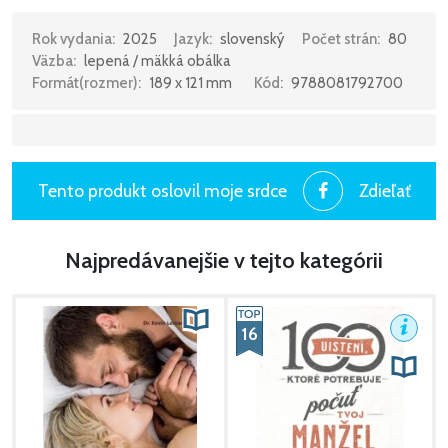
Rok vydania:
2025
Jazyk:
slovenský
Počet strán:
80
Väzba:
lepená / mäkká obálka
Formát(rozmer):
189 x 121 mm
Kód:
9788081792700
Tento produkt oslovil moje srdce
Zdieľať
Najpredávanejšie v tejto kategórii
16