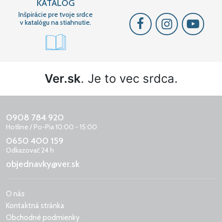
KATALÓG
Inšpirácie pre tvoje srdce
v katalógu na stiahnutie.
Ver.sk
. Je to vec srdca.
0908 784 920
Hotline / Po-Pia 10:00 - 15:00
0650 400 159
Odkazovač 24 h
objednavky@ver.sk
O nás
Kontaktná stránka
Obchodné podmienky