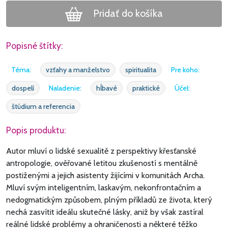
Pridať do košíka
Popisné štítky:
Téma:
vzťahy a manželstvo
spiritualita
Pre koho:
dospelí
Naladenie:
hĺbavé
praktické
Účel:
štúdium a referencia
Popis produktu:
Autor mluví o lidské sexualitě z perspektivy křesťanské
antropologie, ověřované letitou zkušeností s mentálně
postiženými a jejich asistenty žijícími v komunitách Archa.
Mluví svým inteligentním, laskavým, nekonfrontačním a
nedogmatickým způsobem, plným příkladů ze života, který
nechá zasvítit ideálu skutečné lásky, aniž by však zastíral
reálné lidské problémy a ohraničenosti a některé těžko