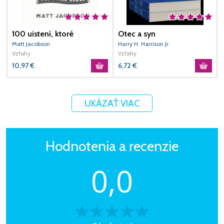
100 uistení, ktoré
Otec a syn
O
potrebuje počuť tvoja
v
Matt Jacobson
Harry H. Harrison Jr.
E
manželka
Vzťahy
Vzťahy
V
10,97
€
6,72
€
6
UKÁZAŤ VIAC
Hodnotenia a recenzie
0,0