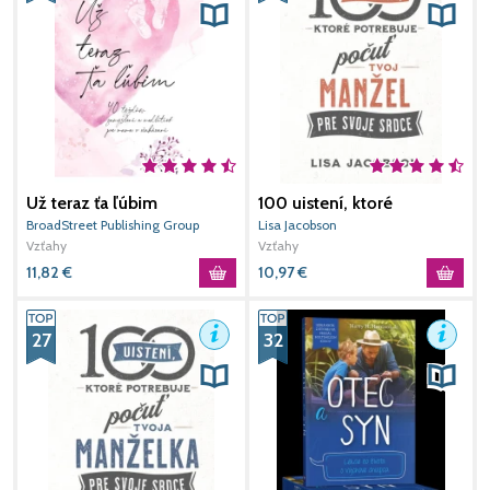
Už teraz ťa ľúbim
100 uistení, ktoré
potrebuje počuť tvoj
BroadStreet Publishing Group
Lisa Jacobson
M
manžel
Vzťahy
Vzťahy
H
V
11,82
€
10,97
€
6
27
32