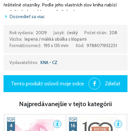
řešitelné otazníky. Podle jeho vlastních slov kniha nabízí
podněty k vlastní úvaze, nikoli dané normy.
Dozvedieť sa viac
Rok vydania:
2009
Jazyk:
český
Počet strán:
208
Väzba:
lepená / mäkká obálka s klopami
Formát(rozmer):
195 x 135 mm
Kód:
9788071952251
Vydavateľstvo:
KNA - CZ
Tento produkt oslovil moje srdce
Zdieľať
Najpredávanejšie v tejto kategórii
4
16