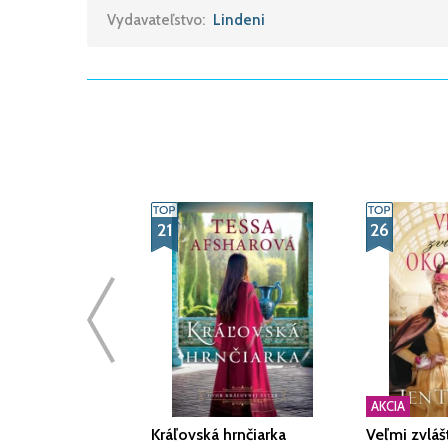
Vydavateľstvo:
Lindeni
21
26
AKCIA
Kráľovská hrnčiarka
Veľmi zvláš