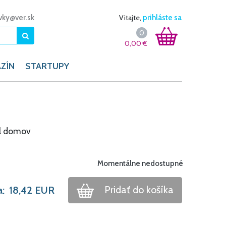
vky@ver.sk
Vitajte,
prihláste sa
0
0,00
€
ZÍN
STARTUPY
al domov
Momentálne nedostupné
Pridať do košíka
a:
18,42
EUR