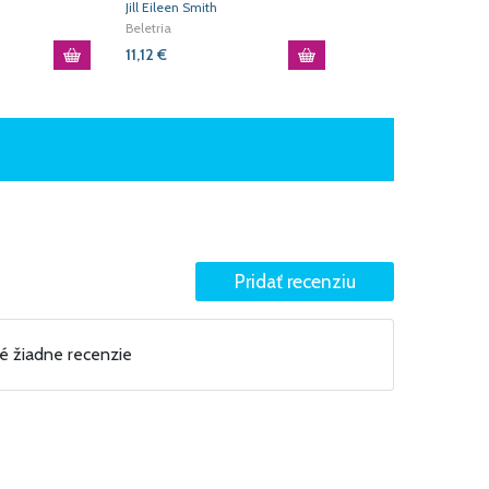
Jill Eileen Smith
Tessa Afsharová
Beletria
Beletria
11,12
€
11,54
€
né žiadne recenzie