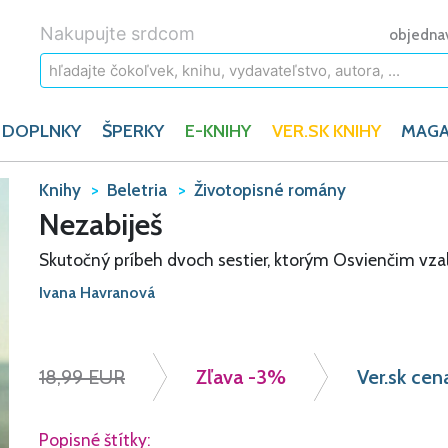
Nakupujte srdcom
objedna
 DOPLNKY
ŠPERKY
E-KNIHY
VER.SK KNIHY
MAGA
Knihy
Beletria
Životopisné romány
Nezabiješ
Skutočný príbeh dvoch sestier, ktorým Osvienčim vz
Ivana Havranová
18,99 EUR
Zľava
-3%
Ver.sk cen
Popisné štítky: