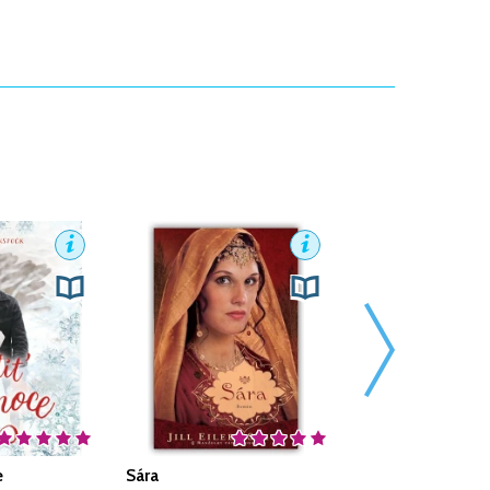
e
Sára
Rubínová žatva