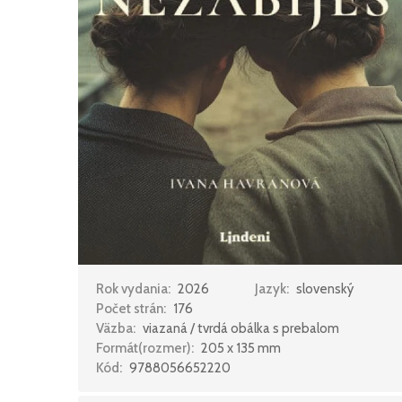
Rok vydania:
2026
Jazyk:
slovenský
Počet strán:
176
Väzba:
viazaná / tvrdá obálka s prebalom
Formát(rozmer):
205 x 135 mm
Kód:
9788056652220