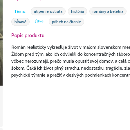
Téma:
utrpenie a strata
história
romány a beletria
hĺbavé
Účel:
príbeh na čítanie
Popis produktu:
Román realisticky vykresľuje život v malom slovenskom mes
Židom pred tým, ako ich odvliekli do koncentračných táboro
vôbec nerozumejú, prečo musia opustiť svoj domov, a celá 
šokom. Čaká ich život plný strachu, nedostatku, tragédie, zla
psychické týranie a prežiť v desivých podmienkach koncent