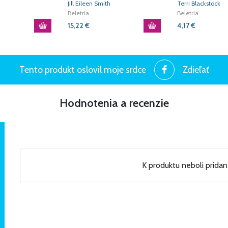
Jill Eileen Smith
Terri Blackstock
Beletria
Beletria
15,22
€
4,17
€
Tento produkt oslovil moje srdce
Zdieľať
Hodnotenia a recenzie
K produktu neboli prida