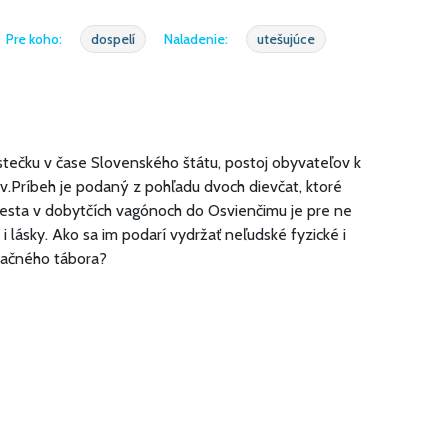
Pre koho:
dospelí
Naladenie:
utešujúce
tečku v čase Slovenského štátu, postoj obyvateľov k
v.Príbeh je podaný z pohľadu dvoch dievčat, ktoré
cesta v dobytčích vagónoch do Osvienčimu je pre ne
 i lásky. Ako sa im podarí vydržať neľudské fyzické i
račného tábora?