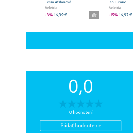
Tessa Afsharová
Jen Turano
Beletria
Beletria
-3%
16,39
€
-15%
16,92
€
0,0
0 hodnotení