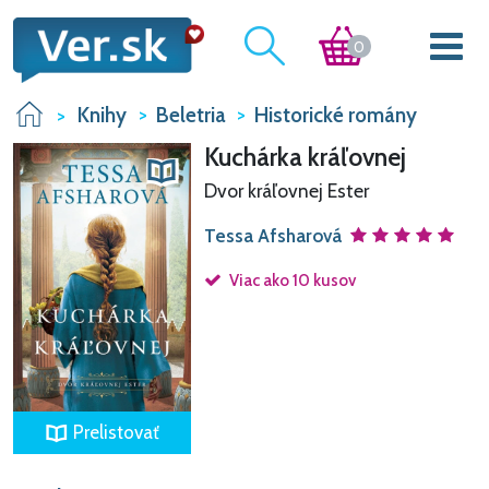
0
Knihy
Beletria
Historické romány
Kuchárka kráľovnej
Dvor kráľovnej Ester
Tessa Afsharová
Viac ako 10 kusov
Prelistovať