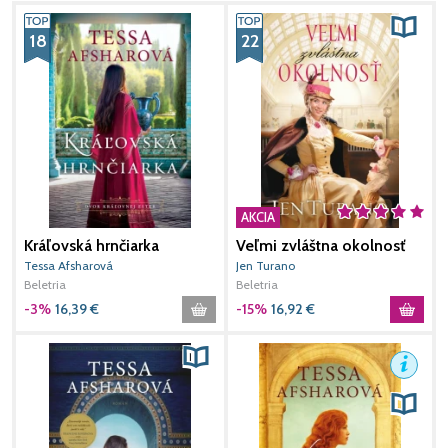
18
22
AKCIA
Kráľovská hrnčiarka
Veľmi zvláštna okolnosť
M
Tessa Afsharová
Jen Turano
J
Beletria
Beletria
B
-3%
16,39
€
-15%
16,92
€
1