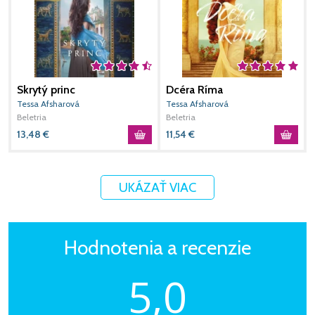
Skrytý princ
Dcéra Ríma
E
Tessa Afsharová
Tessa Afsharová
A
Beletria
Beletria
B
13,48
€
11,54
€
1
UKÁZAŤ VIAC
Hodnotenia a recenzie
5,0