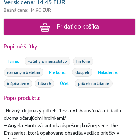
Ver.sk cena:
14,45
EUR
Bežná cena:
14,90
EUR
Pridať do košíka
Popisné štítky:
Téma:
vzťahy a manželstvo
história
romány a beletria
Pre koho:
dospelí
Naladenie:
inšpiratívne
hĺbavé
Účel:
príbeh na čítanie
Popis produktu:
„Nežný, dojímavý príbeh. Tessa Afsharová nás obdarila
dvoma očarujúcimi hrdinkami.“
– Angela Huntová, autorka úspešnej knižnej série The
Emissaries, ktorá opakovane obsadila vedúce priečky v