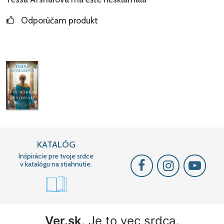
Odporúčam produkt
KATALÓG
Inšpirácie pre tvoje srdce
v katalógu na stiahnutie.
Ver.sk
. Je to vec srdca.