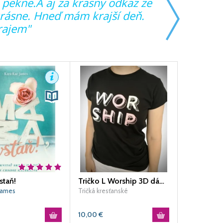
 pekne.A aj za krasny odkaz ze
"Ďakujem
krásne. Hneď mám krajší deň.
poradiť, 
rajem"
problémov
staň!
Tričko L Worship 3D dámske
James
Tričká kresťanské
10,00
€