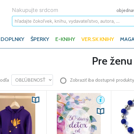
Nakupujte srdcom
objedna
 DOPLNKY
ŠPERKY
E-KNIHY
VER.SK KNIHY
MAGA
Pre ženu
podľa
Zobraziť iba dostupné produkt