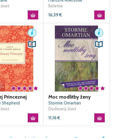
arie
Francine Riversová
život
Beletria
16,39
€
j Princeznej
Moc modlitby ženy
e Shepherd
Stormie Omartian
život
Duchovný život
11,16
€