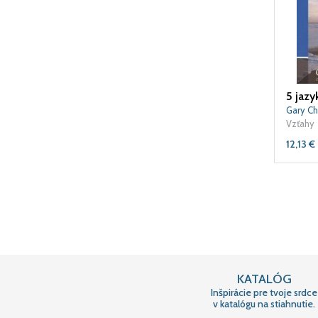
Gary C
Vzťahy
12,13
€
KATALÓG
Inšpirácie pre tvoje srdce
v katalógu na stiahnutie.