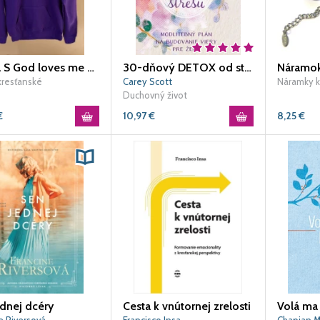
Mikina S God loves me dámska
30-dňový DETOX od stresu
kresťanské
Carey Scott
Náramky k
Duchovný život
€
10,97
€
8,25
€
dnej dcéry
Cesta k vnútornej zrelosti
Volá ma