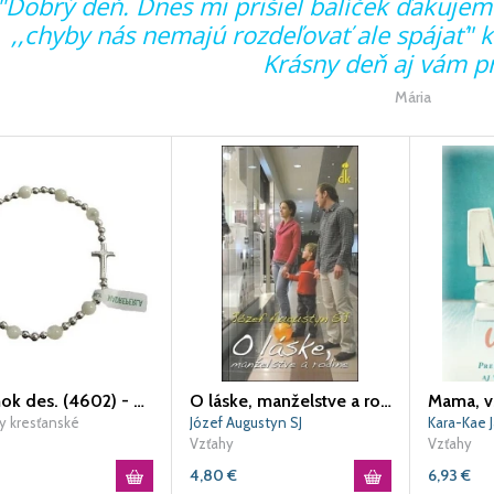
"Dobrý deň. Dnes mi prišiel balíček ďakujem
,,chyby nás nemajú rozdeľovať ale spájať" 
Krásny deň aj vám p
Mária
Náramok des. (4602) - Biela perleť
O láske, manželstve a rodine (2. vydanie)
Mama, v
y kresťanské
Józef Augustyn SJ
Kara-Kae 
Vzťahy
Vzťahy
4,80
€
6,93
€