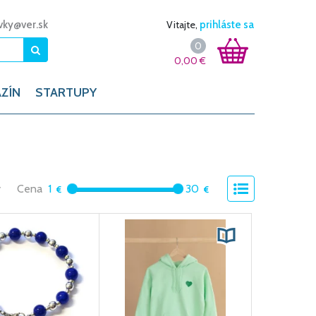
vky@ver.sk
Vitajte,
prihláste sa
0
0,00
€
ZÍN
STARTUPY
y
Cena
1
30