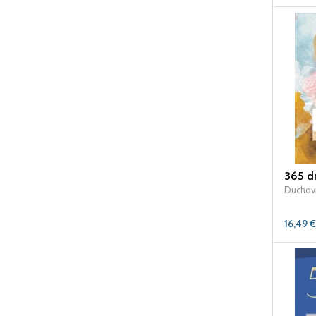
365 dn
Duchovn
16,49
€