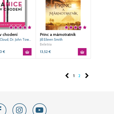
 v chodení
Princ a márnotratník
Dr. Henry Cloud, Dr. John Townsend
Jill Eileen Smith
Beletria
80
€
13,52
€
1
2