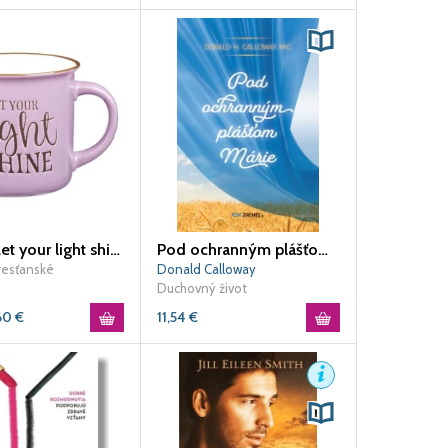
Hrnček Let your light shine
Pod ochranným plášťom Márie
resťanské
Donald Calloway
Duchovný život
60
€
11,54
€