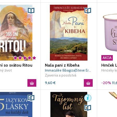
AKCIA
í so svätou Ritou
Naša pani z Kibeha
ý život
Immaculée Ilibagiza|Steve Erwin
Hrnčeky k
Zjavenia a posolstvá
9,60
€
-20%
11,