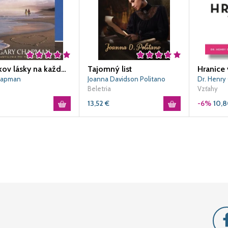
5 jazykov lásky na každý deň
Tajomný list
Hranice
hapman
Joanna Davidson Politano
Beletria
Vzťahy
13,52
€
-6%
10,