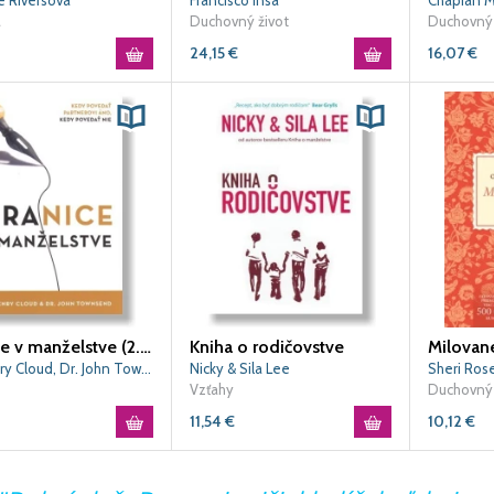
e Riversová
Francisco Insa
Chapian M
a
Duchovný život
Duchovný 
24,15
€
16,07
€
Hranice v manželstve (2. vydanie)
Kniha o rodičovstve
Milovane
Dr. Henry Cloud, Dr. John Townsend
Nicky & Sila Lee
Sheri Ros
Vzťahy
Duchovný 
11,54
€
10,12
€