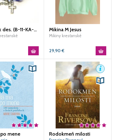
Náramok des. (B-11-KA-X6) - modrý
Mikina M Jesus
resťanské
Mikiny kresťanské
29,90
€
 po mene
Rodokmeň milosti