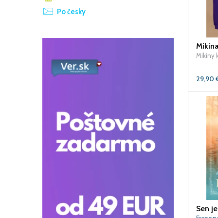
Po česky
Mikiny 
29,90
Sen je