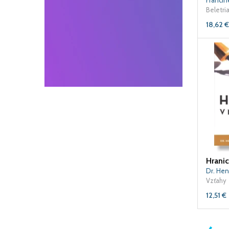
Francin
Beletri
18,62
€
Vzťahy
12,51
€