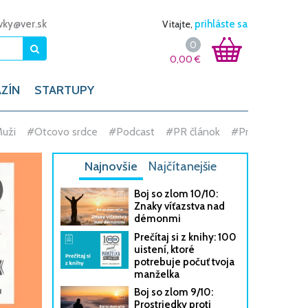
vky@ver.sk
Vitajte,
prihláste sa
0
0,00
€
ZÍN
STARTUPY
Otcovo srdce
#Podcast
#PR článok
#Príbeh/Svedectvo
#
Najnovšie
Najčítanejšie
Boj so zlom 10/10:
Znaky víťazstva nad
démonmi
Prečítaj si z knihy: 100
uistení, ktoré
potrebuje počuť tvoja
manželka
Boj so zlom 9/10:
Prostriedky proti