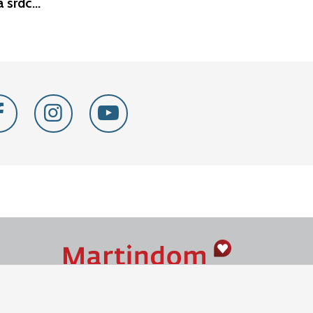
Prečítaj si z knihy: Obnova srdca - sr. M. J. Heidland, Solt
Seba objav vo mne
Naše srdce je v Martindome.
Podporujeme aktivity spoločenstva,