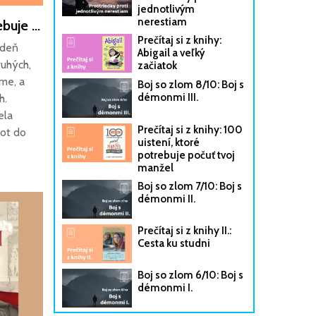
jednotlivým
nerestiam
Prečítaj si z knihy: 100 uistení, ktoré potrebuje počuť tvoj manžel
Prečítaj si z knihy:
 deň
Abigail a veľký
ruhých,
začiatok
me, a
Boj so zlom 8/10: Boj s
démonmi III.
h.
ela
Prečítaj si z knihy: 100
vot do
uistení, ktoré
potrebuje počuť tvoj
manžel
Boj so zlom 7/10: Boj s
démonmi II.
Prečítaj si z knihy II.:
Cesta ku studni
Boj so zlom 6/10: Boj s
démonmi I.