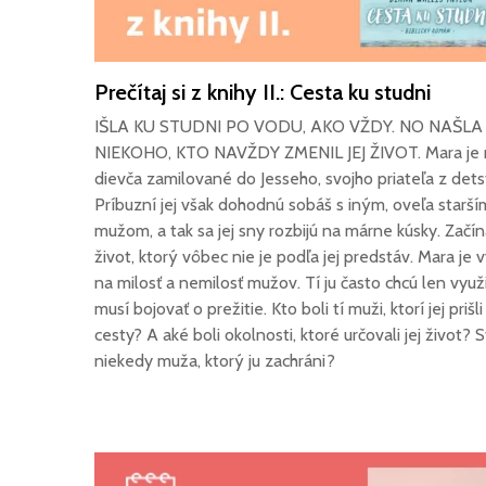
Prečítaj si z knihy II.: Cesta ku studni
IŠLA KU STUDNI PO VODU, AKO VŽDY. NO NAŠLA
NIEKOHO, KTO NAVŽDY ZMENIL JEJ ŽIVOT. Mara je
dievča zamilované do Jesseho, svojho priateľa z dets
Príbuzní jej však dohodnú sobáš s iným, oveľa starší
mužom, a tak sa jej sny rozbijú na márne kúsky. Začín
život, ktorý vôbec nie je podľa jej predstáv. Mara je
na milosť a nemilosť mužov. Tí ju často chcú len využi
musí bojovať o prežitie. Kto boli tí muži, ktorí jej prišl
cesty? A aké boli okolnosti, ktoré určovali jej život? 
niekedy muža, ktorý ju zachráni?