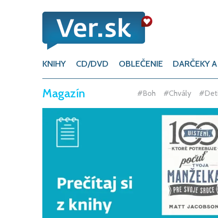
KNIHY
CD/DVD
OBLEČENIE
DARČEKY A
Magazín
#Ženy
#Blogeri
#Boh
#Chvály
#Deti
#Inš