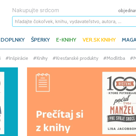
Nakupujte srdcom
objedna
 DOPLNKY
ŠPERKY
E-KNIHY
VER.SK KNIHY
MAGA
pirácie
#Knihy
#Kresťanské produkty
#Modlitba
#Muži
#