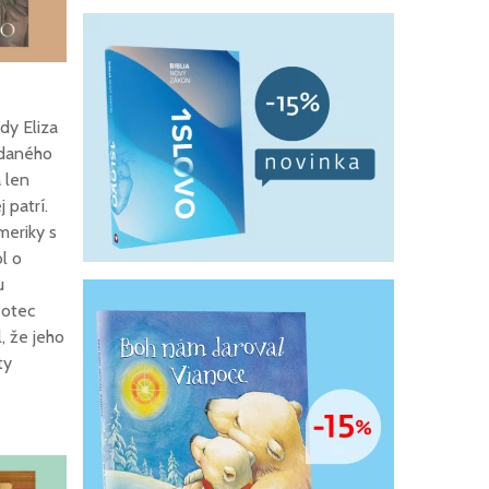
Boj so zlom 10/10:
Znaky víťazstva nad
démonmi
Darčeky k 1. sväté
prijímaniu a birmovke
ady Eliza
Prečítaj si z knihy: 100
ddaného
uistení, ktoré
 len
potrebuje počuť tvoja
manželka
 patrí.
Boj so zlom 9/10:
meriky s
Prostriedky proti
l o
jednotlivým
u
nerestiam
 otec
Ako čítať Bibliu
, že jeho
ty
Prekvapivo
romantické nápady na
darčeky pre muža,
ktorého milujete
Prečítaj si z knihy: 100