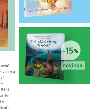
uistení, ktoré
potrebuje počuť tvoj
manžel
Boj so zlom 8/10: Boj s
démonmi III.
Prečítaj si z knihy: Boh
šepká tvoje meno -
Ch. Hill
hnevu?
h vojen a
avú
 –
Biblii
 archou
i v
život a