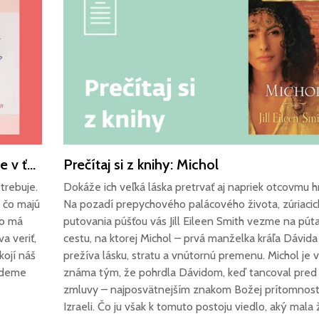
Prečítaj si z knihy: Čo potrebuje tvoje srdce v ťažkých dňoch
Prečítaj si z knihy: Michol
trebuje.
Dokáže ich veľká láska pretrvať aj napriek otcovmu 
 čo majú
Na pozadí prepychového palácového života, zúriacic
čo má
putovania púšťou vás Jill Eileen Smith vezme na pút
a veriť,
cestu, na ktorej Michol – prvá manželka kráľa Dávida
kojí náš
prežíva lásku, stratu a vnútornú premenu. Michol je v 
budeme
známa tým, že pohrdla Dávidom, keď tancoval pred
zmluvy – najposvätnejším znakom Božej prítomnost
Izraeli. Čo ju však k tomuto postoju viedlo, aký mala 