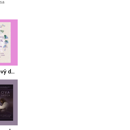
 sa
Prečítaj si z knihy: 30-dňový detox od stresu
Prečítaj si z knihy III.: 31 požehnaní pre ženy