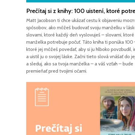
Matt Jacobson ti chce ukázať cestu k objaveniu moc
spôsobov, ako môžeš budovať svoju manželku v lásk
slovami, ktoré každý deň vyslovuješ – slovami, ktoré
manželka potrebuje počuť. Táto kniha ti ponúka 100 v
ktoré jej môžeš povedať, aby si ju hlboko povzbudil, i
a uistil ju o svojej láske. Začni tieto slová vnášať do je
a sleduj, ako sa tvoja manželka – a váš vzťah – bude
premieňať pred tvojimi očami.