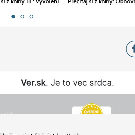
Prečítaj si z knihy III.: Vyvolení - - J. B. Jenkins
Ver.sk
. Je to vec srdca.
 stránka
é podmienky
ný poriadok