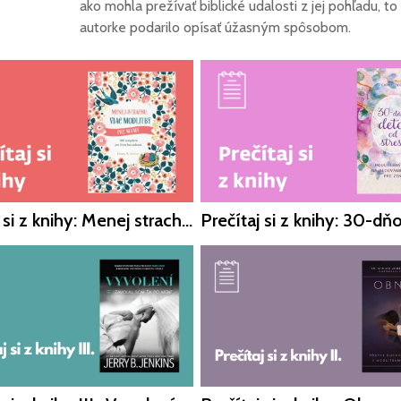
ako mohla prežívať biblické udalosti z jej pohľadu, to
autorke podarilo opísať úžasným spôsobom.
Prečítaj si z knihy: Menej strachu, viac modlitby pre mamy