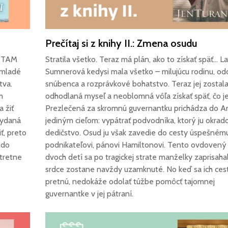
Prečítaj si z knihy II.: Zmena osudu
 TAM
Stratila všetko. Teraz má plán, ako to získať späť... L
 mladé
Sumnerová kedysi mala všetko – milujúcu rodinu, o
tva.
snúbenca a rozprávkové bohatstvo. Teraz jej zostala
m
odhodlaná myseľ a neoblomná vôľa získať späť, čo jej
a žiť
Prezlečená za skromnú guvernantku prichádza do A
 vydaná
jediným cieľom: vypátrať podvodníka, ktorý ju okrado
ť, preto
dedičstvo. Osud ju však zavedie do cesty úspešném
i do
podnikateľovi, pánovi Hamiltonovi. Tento ovdovený
Stretne
dvoch detí sa po tragickej strate manželky zaprisahal
srdce zostane navždy uzamknuté. No keď sa ich ces
pretnú, nedokáže odolať túžbe pomôcť tajomnej
guvernantke v jej pátraní.