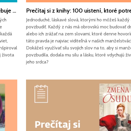
Prečítaj si z knihy: 100 uistení, ktoré potrebuje počuť tvoja manželka
ných
Jednoduché, láskavé slová, ktorými ho môžeš každý
e
povzbudiť. Každý z nás má obrovskú moc budovať d
 každá
alebo ich zrážať na zem slovami, ktoré denne hovorí
iet,
táto pravda je najviac viditeľná v našich manželstvác
nšpiroval
Dokážeš využívať silu svojich slov na to, aby si manž
j života
povzbudila, dodala mu silu a lásku, ktoré vdychujú ži
jeho srdca?