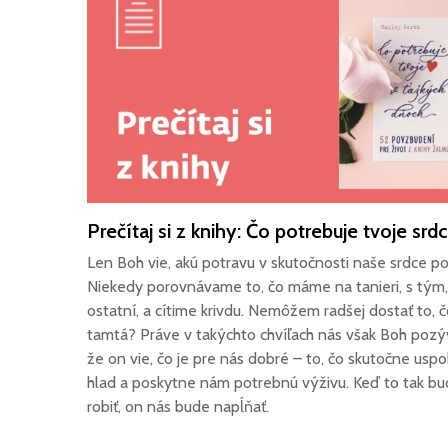
Len Boh vie, akú potravu v skutočnosti naše srdce po
Niekedy porovnávame to, čo máme na tanieri, s tým,
ostatní, a cítime krivdu. Nemôžem radšej dostať to, 
tamtá? Práve v takýchto chvíľach nás však Boh pozýv
že on vie, čo je pre nás dobré – to, čo skutočne uspo
hlad a poskytne nám potrebnú výživu. Keď to tak 
robiť, on nás bude napĺňať.