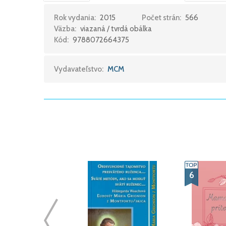
Rok vydania:
2015
Počet strán:
566
Väzba:
viazaná / tvrdá obálka
Kód:
9788072664375
Vydavateľstvo:
MCM
6