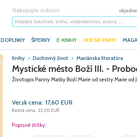
Nakupujte srdcom
objedna
 DOPLNKY
ŠPERKY
E-KNIHY
VER.SK KNIHY
MAGA
Knihy
Duchovný život
Mariánska literatúra
Mystické město Boží III. - Prob
Životopis Panny Matky Boží Marie od sestry Marie od J
Ver.sk cena:
17,60
EUR
Bežná cena:
22,00
EUR
Popisné štítky: