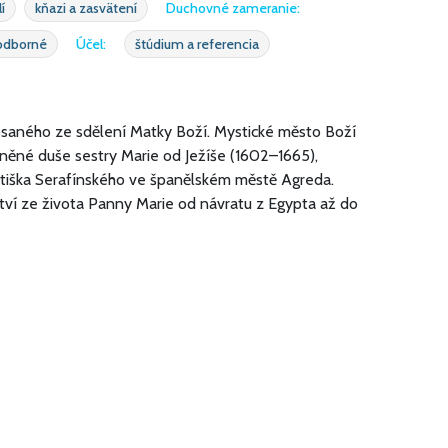
í
kňazi a zasvätení
Duchovné zameranie:
odborné
Účel:
štúdium a referencia
psaného ze sdělení Matky Boží. Mystické město Boží
něné duše sestry Marie od Ježíše (1602–1665),
ntiška Serafínského ve španělském městě Agreda.
ví ze života Panny Marie od návratu z Egypta až do