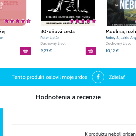
žej
30-dňová cesta
Modli sa, rozh
bojovníka
neboj sa
ham
Peter Lipták
Bobby & Jackie Ang
t
Duchovný život
Schmitz
Duchovný život
9,27
€
10,12
€
Tento produkt oslovil moje srdce
Zdieľať
Hodnotenia a recenzie
K produktu neboli prida