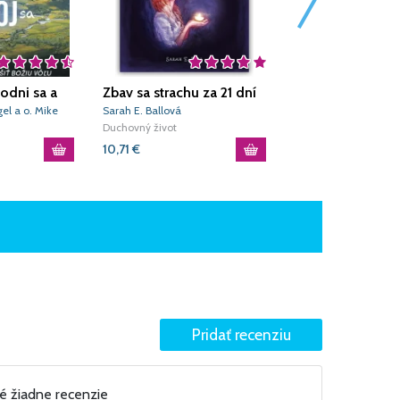
odni sa a
Zbav sa strachu za 21 dní
Modlitby za moj
dievčatko
el a o. Mike
Sarah E. Ballová
Carolyn Larsen
Duchovný život
Duchovný život
10,71
€
8,42
€
né žiadne recenzie