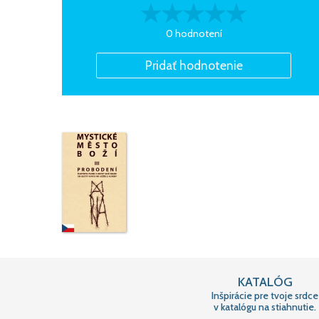
0 hodnotení
KATALÓG
Inšpirácie pre tvoje srdce
v katalógu na stiahnutie.