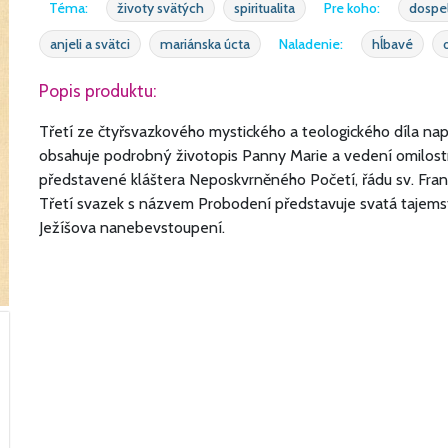
Téma:
životy svätých
spiritualita
Pre koho:
dospel
anjeli a svätci
mariánska úcta
Naladenie:
hĺbavé
Popis produktu:
Třetí ze čtyřsvazkového mystického a teologického díla na
obsahuje podrobný životopis Panny Marie a vedení omilost
představené kláštera Neposkvrněného Početí, řádu sv. Fra
Třetí svazek s názvem Probodení představuje svatá tajemst
Ježíšova nanebevstoupení.