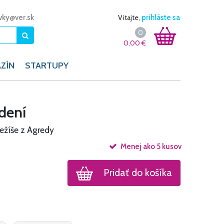
vky@ver.sk
Vitajte,
prihláste sa
0
0,00
€
ZÍN
STARTUPY
odení
ežíše z Agredy
Menej ako 5 kusov
Pridať do košíka