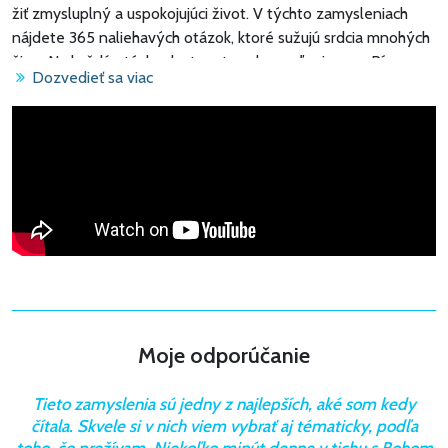
žiť zmysluplný a uspokojujúci život. V týchto zamysleniach
nájdete 365 naliehavých otázok, ktoré sužujú srdcia mnohých
žien. Na každú otázku dostanete odpoveď priamo z Písma
Dozvedieť sa viac
svätého a následne aj v zamyslení spolu s podnetmi na
osobnú modlitbu. Toto všetko vás povzbudí pri hľadaní Božej
vôle pre váš život. Zamyslenia nie sú viazané k jednotlivým
dátumom v roku, preto je možné knihu začať čítať akýkoľvek
deň počas roka...
Moje odporúčanie
Tieto zamyslenia sú jedny z najlepších, aké som kedy
čítala. Skvele si v nich viem vybrať aj tématicky, podľa
toho, čo prežívam. Niekoľko minút denne v tichu s Bohom