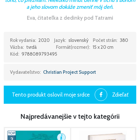
a jeho slovom dokáže zmeniť môj deň.
Eva, čitateľka z dedinky pod Tatrami
Rok vydania:
2020
Jazyk:
slovenský
Počet strán:
380
Väzba:
tvrdá
Formát(rozmer):
15 x 20 cm
Kód:
9788089793495
Vydavateľstvo:
Christian Project Support
Tento produkt oslovil moje srdce
Zdieľať
Najpredávanejšie v tejto kategórii
2