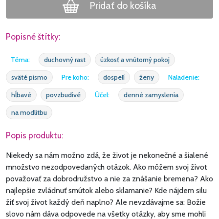
Pridať do košíka
Popisné štítky:
Téma:
duchovný rast
úzkosť a vnútorný pokoj
sväté písmo
Pre koho:
dospelí
ženy
Naladenie:
hĺbavé
povzbudivé
Účel:
denné zamyslenia
na modlitbu
Popis produktu:
Niekedy sa nám možno zdá, že život je nekonečné a šialené
množstvo nezodpovedaných otázok. Ako môžem svoj život
považovať za dobrodružstvo a nie za znášanie bremena? Ako
najlepšie zvládnuť smútok alebo sklamanie? Kde nájdem silu
žiť svoj život každý deň naplno? Ale nevzdávajme sa: Božie
slovo nám dáva odpovede na všetky otázky, aby sme mohli