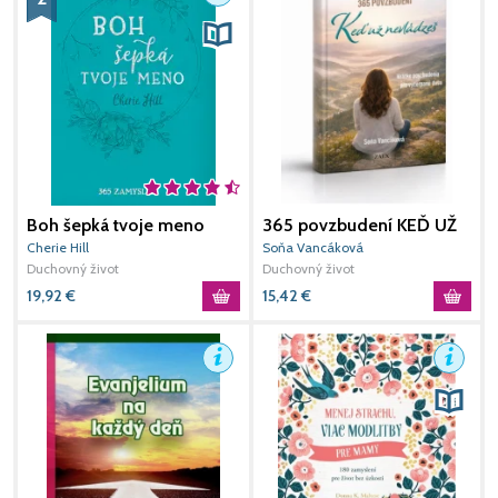
Boh šepká tvoje meno
365 povzbudení KEĎ UŽ
M
NEVLÁDZEŠ
Cherie Hill
Soňa Vancáková
S
Duchovný život
Duchovný život
D
19,92
€
15,42
€
1