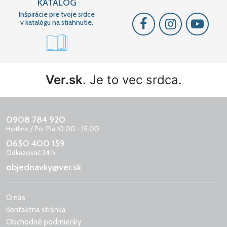
KATALÓG
Inšpirácie pre tvoje srdce
v katalógu na stiahnutie.
Ver.sk
. Je to vec srdca.
0908 784 920
Hotline / Po-Pia 10:00 - 15:00
0650 400 159
Odkazovač 24 h
objednavky@ver.sk
O nás
Kontaktná stránka
Obchodné podmienky