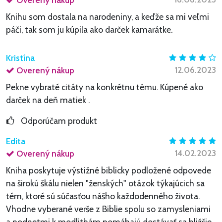
Knihu som dostala na narodeniny, a keďže sa mi veľmi
páči, tak som ju kúpila ako darček kamarátke.
Kristína
12.06.2023
Overený nákup
Pekne vybraté citáty na konkrétnu tému. Kúpené ako
darček na deň matiek .
Odporúčam produkt
Edita
14.02.2023
Overený nákup
Kniha poskytuje výstižné biblicky podložené odpovede
na širokú škálu nielen "ženských" otázok týkajúcich sa
tém, ktoré sú súčasťou nášho každodenného života.
Vhodne vyberané verše z Biblie spolu so zamysleniami
a podnetmi k modlitbám pomáhajú dostávať sa bližšie