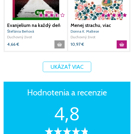
Evanjelium na každý deň
Menej strachu, viac
3
rok 2026
modlitby pre mamy
Štefánia Beňová
Donna K. Maltese
L
Duchovný život
Duchovný život
D
4,66
€
10,97
€
1
UKÁZAŤ VIAC
Hodnotenia a recenzie
4,8