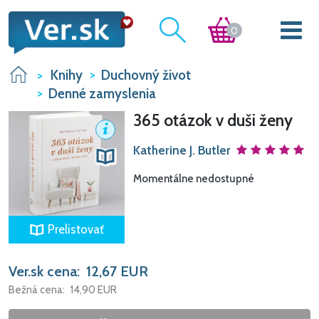
0
Knihy
Duchovný život
Denné zamyslenia
365 otázok v duši ženy
Katherine J. Butler
Momentálne nedostupné
Prelistovať
Ver.sk cena:
12,67
EUR
Bežná cena:
14,90
EUR