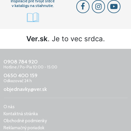
Inšpirácie pre tvoje srdce
v katalógu na stiahnutie.
Ver.sk
. Je to vec srdca.
0908 784 920
Hotline / Po-Pia 10:00 - 15:00
0650 400 159
Odkazovač 24 h
objednavky@ver.sk
O nás
Kontaktná stránka
Obchodné podmienky
Reklamačný poriadok