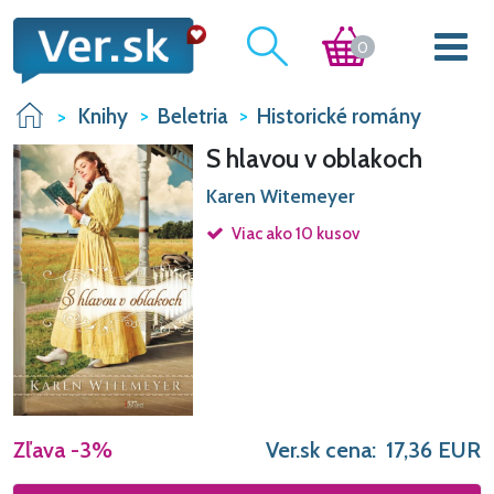
0
Knihy
Beletria
Historické romány
S hlavou v oblakoch
Karen Witemeyer
Viac ako 10 kusov
Zľava
-3%
Ver.sk cena:
17,36
EUR