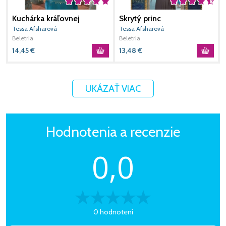
Kuchárka kráľovnej
Skrytý princ
E
Tessa Afsharová
Tessa Afsharová
A
Beletria
Beletria
B
14,45
€
13,48
€
1
UKÁZAŤ VIAC
Hodnotenia a recenzie
0,0
0 hodnotení