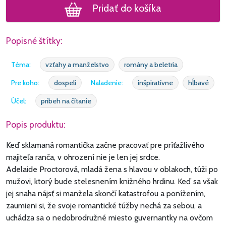
Pridať do košíka
Popisné štítky:
Téma:
vzťahy a manželstvo
romány a beletria
Pre koho:
dospelí
Naladenie:
inšpiratívne
hĺbavé
Účel:
príbeh na čítanie
Popis produktu:
Keď sklamaná romantička začne pracovať pre príťažlivého
majiteľa ranča, v ohrození nie je len jej srdce.
Adelaide Proctorová, mladá žena s hlavou v oblakoch, túži po
mužovi, ktorý bude stelesnením knižného hrdinu. Keď sa však
jej snaha nájsť si manžela skončí katastrofou a ponížením,
zaumieni si, že svoje romantické túžby nechá za sebou, a
uchádza sa o nedobrodružné miesto guvernantky na ovčom