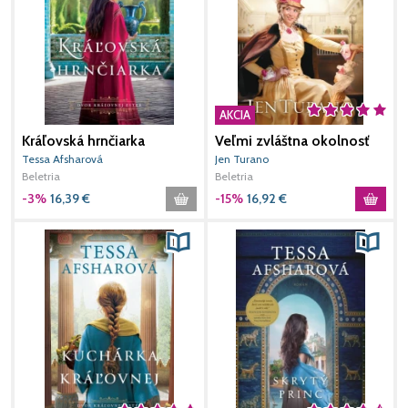
AKCIA
Kráľovská hrnčiarka
Veľmi zvláštna okolnosť
Tessa Afsharová
Jen Turano
T
Beletria
Beletria
B
-3%
16,39
€
-15%
16,92
€
1