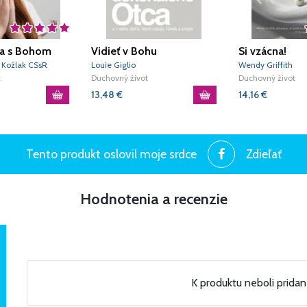
sa s Bohom
Vidieť v Bohu
Si vzácna!
dokonalého Otca
r Koźlak CSsR
Louie Giglio
Wendy Griffith
t
Duchovný život
Duchovný život
13,48
€
14,16
€
Tento produkt oslovil moje srdce
Zdieľať
Hodnotenia a recenzie
K produktu neboli prida