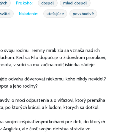
ätých
Pre koho:
dospelí
mladí dospelí
 svätci
Naladenie:
utešujúce
povzbudivé
va o svoju rodinu. Temný mrak zla sa vznáša nad ich
 duchom. Keď sa Filo dopočuje o židovskom prorokovi,
ota, v srdci sa mu začína rodiť iskierka nádeje.
Nájde odvahu dôverovať niekomu, koho nikdy nevidel?
apca a jeho rodiny?
ravdy, o moci odpustenia a o víťazovi, ktorý premáha
, po ktorých kráčal, a k ľudom, ktorých sa dotkol.
ma svojimi inšpiratívnymi knihami pre deti, do ktorých
 Anglicku, ale časť svojho detstva strávila vo