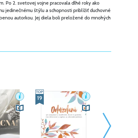
m. Po 2. svetovej vojne pracovala dlhé roky ako
mu jedinečnému štýlu a schopnosti priblížiť duchovné
benou autorkou. Jej diela boli preložené do mnohých
19
22