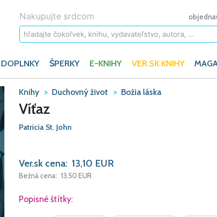
Nakupujte srdcom
objedna
 DOPLNKY
ŠPERKY
E-KNIHY
VER.SK KNIHY
MAGA
Knihy
Duchovný život
Božia láska
Víťaz
Patricia St. John
Ver.sk cena:
13,10
EUR
Bežná cena:
13,50
EUR
Popisné štítky: