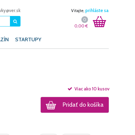
vky@ver.sk
Vitajte,
prihláste sa
0
0,00
€
ZÍN
STARTUPY
Viac ako 10 kusov
Pridať do košíka