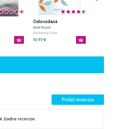
Odovzdaná
Modlitby za moj
dievčatko
Barb Roose
Carolyn Larsen
Duchovný život
Duchovný život
10,97
€
8,42
€
né žiadne recenzie