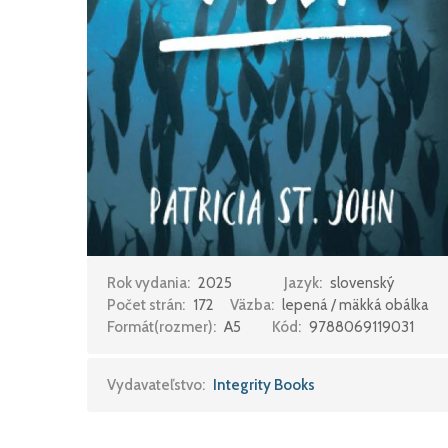
Rok vydania:
2025
Jazyk:
slovenský
Počet strán:
172
Väzba:
lepená / mäkká obálka
Formát(rozmer):
A5
Kód:
9788069119031
Vydavateľstvo:
Integrity Books