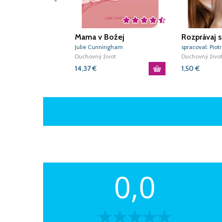
Mama v Božej
Rozprávaj 
prítomnosti
Julie Cunningham
spracoval: Piot
Duchovný život
Duchovný živo
14,37
€
1,50
€
0,0