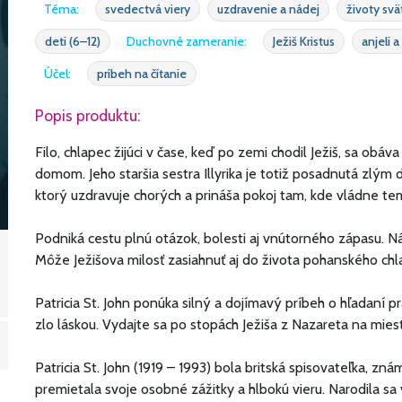
Téma:
svedectvá viery
uzdravenie a nádej
životy sv
deti (6–12)
Duchovné zameranie:
Ježiš Kristus
anjeli a
Účel:
príbeh na čítanie
Popis produktu:
Filo, chlapec žijúci v čase, keď po zemi chodil Ježiš, sa obá
domom. Jeho staršia sestra Illyrika je totiž posadnutá zlým
ktorý uzdravuje chorých a prináša pokoj tam, kde vládne temn
Podniká cestu plnú otázok, bolesti aj vnútorného zápasu. 
Môže Ježišova milosť zasiahnuť aj do života pohanského chl
Patricia St. John ponúka silný a dojímavý príbeh o hľadaní p
zlo láskou. Vydajte sa po stopách Ježiša z Nazareta na miesta
Patricia St. John (1919 – 1993) bola britská spisovateľka, zná
premietala svoje osobné zážitky a hlbokú vieru. Narodila sa v