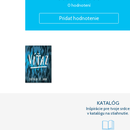
0 hodnotení
KATALÓG
Inšpirácie pre tvoje srdce
v katalógu na stiahnutie.