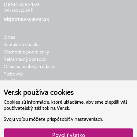
0650 400 159
Odkazovač 24 h
objednavky@ver.sk
O nás
Kontaktná stránka
Obchodné podmienky
Reklamačný poriadok
Ochrana osobných údajov
Poštovné
Cookies
Ver.sk používa cookies
Cookies sú informácie, ktoré ukladáme, aby sme zlepšili váš
používateľský zážitok na Ver.sk.
Naše srdce je v Martindome.
Svoju voľbu môžete prispôsobiť v nastaveniach.
Podporujeme aktivity spoločenstva,
ktoré pomáha nájsť vzťah s Bohom.
Povoliť všetko