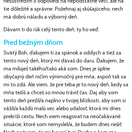
nesústredím v odpovedi na nepodstatné veci, ale na
tie dôležité a správne. Požehnaj aj skúšajúceho, nech
má dobrú náladu a výborný deň.
Dávam ti do rúk celý tento deň, ty ho veď.
Pred bežným dňom
Svätý Boh, ďakujem ti za spánok a oddych a tiež za
tento nový deň, ktorý mi dávaš do daru. Ďakujem, že
ma miluješ takého/takú aká som. Dnes je úplne
obyčajný deň ničím výnimočný pre mňa, aspoň tak sa
mi to zdá. Ale viem, že pre teba je to nový deň, kedy sa
mňa tešíš a chceš so mnou tráviť čas. Daj aby som
tento deň prežil/a naplno v tvojej blízkosti, aby som si
vážil/a každú malú vec alebo udalosť, ktorá mi dnes
prekríži cestu. Nech viem reagovať na neočakávané
situácie, ktoré som nemyslel/a, že budem dnes riešiť.