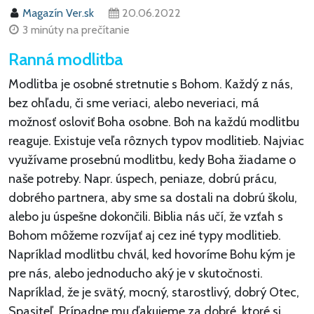
Magazín Ver.sk
20.06.2022
3 minúty na prečítanie
Ranná modlitba
Modlitba je osobné stretnutie s Bohom. Každý z nás,
bez ohľadu, či sme veriaci, alebo neveriaci, má
možnosť osloviť Boha osobne. Boh na každú modlitbu
reaguje. Existuje veľa rôznych typov modlitieb. Najviac
využívame prosebnú modlitbu, kedy Boha žiadame o
naše potreby. Napr. úspech, peniaze, dobrú prácu,
dobrého partnera, aby sme sa dostali na dobrú školu,
alebo ju úspešne dokončili. Biblia nás učí, že vzťah s
Bohom môžeme rozvíjať aj cez iné typy modlitieb.
Napríklad modlitbu chvál, ked hovoríme Bohu kým je
pre nás, alebo jednoducho aký je v skutočnosti.
Napríklad, že je svätý, mocný, starostlivý, dobrý Otec,
Spasiteľ. Prípadne mu ďakujeme za dobré, ktoré si