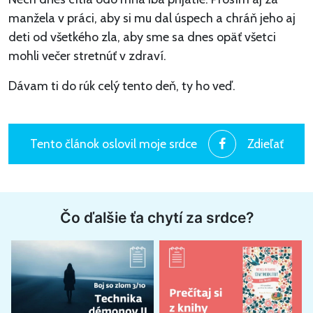
manžela v práci, aby si mu dal úspech a chráň jeho aj
deti od všetkého zla, aby sme sa dnes opäť všetci
mohli večer stretnúť v zdraví.
Dávam ti do rúk celý tento deň, ty ho veď.
Tento článok oslovil moje srdce
Zdieľať
Čo ďalšie ťa chytí za srdce?