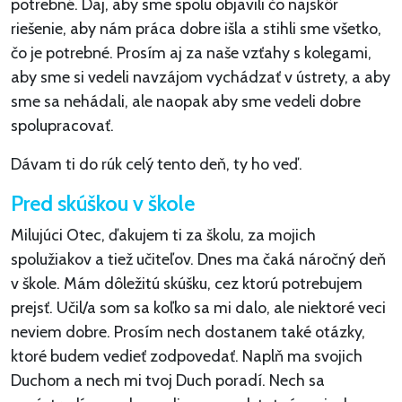
potrebné. Daj, aby sme spolu objavili čo najskôr
riešenie, aby nám práca dobre išla a stihli sme všetko,
čo je potrebné. Prosím aj za naše vzťahy s kolegami,
aby sme si vedeli navzájom vychádzať v ústrety, a aby
sme sa nehádali, ale naopak aby sme vedeli dobre
spolupracovať.
Dávam ti do rúk celý tento deň, ty ho veď.
Pred skúškou v škole
Milujúci Otec, ďakujem ti za školu, za mojich
spolužiakov a tiež učiteľov. Dnes ma čaká náročný deň
v škole. Mám dôležitú skúšku, cez ktorú potrebujem
prejsť. Učil/a som sa koľko sa mi dalo, ale niektoré veci
neviem dobre. Prosím nech dostanem také otázky,
ktoré budem vedieť zodpovedať. Naplň ma svojich
Duchom a nech mi tvoj Duch poradí. Nech sa