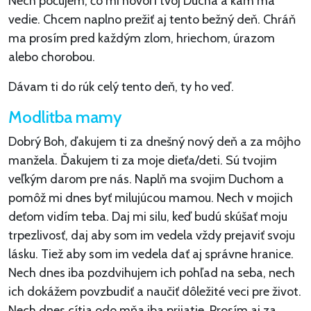
Nech počujem, čo mi hovorí tvoj Ducha a kam ma
vedie. Chcem naplno prežiť aj tento bežný deň. Chráň
ma prosím pred každým zlom, hriechom, úrazom
alebo chorobou.
Dávam ti do rúk celý tento deň, ty ho veď.
Modlitba mamy
Dobrý Boh, ďakujem ti za dnešný nový deň a za môjho
manžela. Ďakujem ti za moje dieťa/deti. Sú tvojim
veľkým darom pre nás. Naplň ma svojim Duchom a
pomôž mi dnes byť milujúcou mamou. Nech v mojich
deťom vidím teba. Daj mi silu, keď budú skúšať moju
trpezlivosť, daj aby som im vedela vždy prejaviť svoju
lásku. Tiež aby som im vedela dať aj správne hranice.
Nech dnes iba pozdvihujem ich pohľad na seba, nech
ich dokážem povzbudiť a naučiť dôležité veci pre život.
Nech dnes cítia odo mňa iba prijatie. Prosím aj za