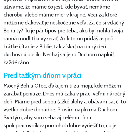
užívame, že máme čo jesť, kde bývať, nemáme
chorobu, alebo máme mier v krajine. Vecí za ktoré
môžeme ďakovať je neskočetne veľa. Za čo si vďačný
Bohu ty? Tu je pár tipov pre teba, ako by mohla tvoja
ranná modlitba vyzerať. Ak k tomu pridáš aspoň
krátke čítanie z Biblie, tak získať na daný deň
duchovnú posilu. Nechaj sa jeho Duchom naplniť
každé ráno.
Pred ťažkým dňom v práci
Mocný Boh a Otec, ďakujem ti za moju, kde môžem
zarábať peniaze. Dnes má čaká v práci veľmi náročný
deň. Máme pred sebou ťažké úlohy a obávam sa, či to
všetko dobre dopadne. Prosím naplň ma Duchom
Svätým, aby som seba aj celému tímu
spolupracovníkov pomohol dobre vyriešiť to, čo je