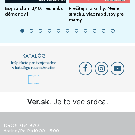
Boj so zlom 3/10: Technika
Prečítaj si z knihy: Menej
P
démonov II.
strachu, viac modlitby pre
mamy
KATALÓG
Inšpirácie pre tvoje srdce
v katalógu na stiahnutie.
Ver.sk
. Je to vec srdca.
0908 784 920
Hotline / Po-Pia 10:00 - 15:00