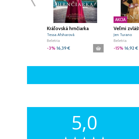
AKCIA
Kráľovská hrnčiarka
Veľmi zvláš
Tessa Afsharová
Jen Turano
Beletria
Beletria
-3%
16,39
€
-15%
16,92
€
5,0