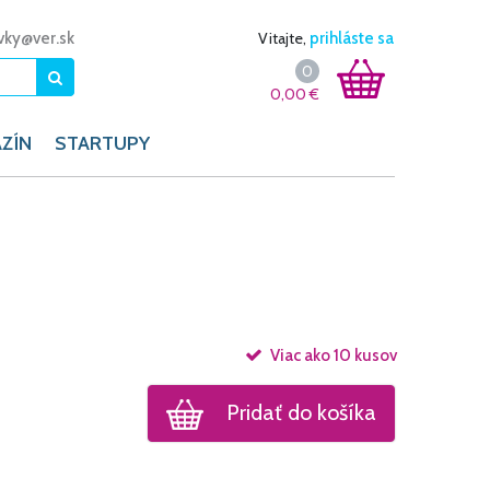
vky@ver.sk
Vitajte,
prihláste sa
0
0,00
€
ZÍN
STARTUPY
Viac ako 10 kusov
Pridať do košíka