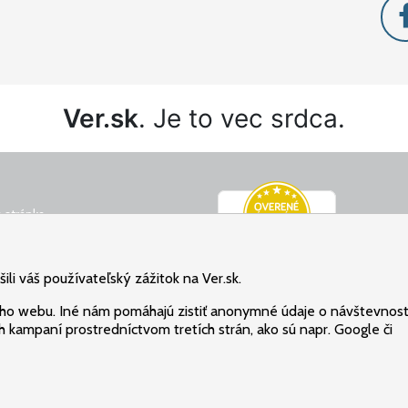
Ver.sk
. Je to vec srdca.
 stránka
é podmienky
ný poriadok
li váš používateľský zážitok na Ver.sk.
osobných údajov
ho webu. Iné nám pomáhajú zistiť anonymné údaje o návštevnost
 kampaní prostredníctvom tretích strán, ako sú napr. Google či
Všetky práva vyhradené: Christian Project Support, s.r.o.