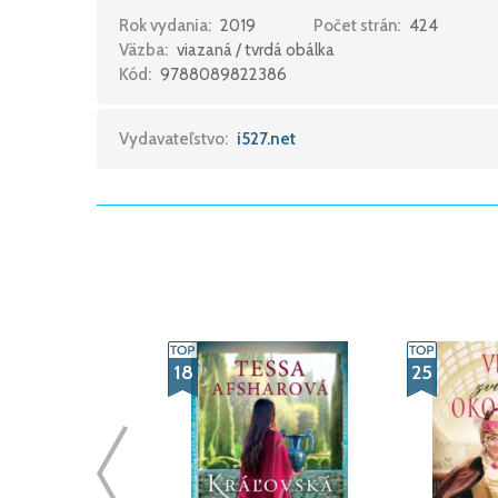
Rok vydania:
2019
Počet strán:
424
Väzba:
viazaná / tvrdá obálka
Kód:
9788089822386
Vydavateľstvo:
i527.net
18
25