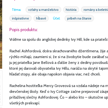
Téma:
vzťahy a manželstvo
história
romány a beletri
inšpiratívne
hĺbavé
Účel:
príbeh na čítanie
Popis produktu:
Vráťme sa spolu do anglickej dedinky Ivy Hill, kde sa priateľs
Rachel Ashfordová, dcéra skrachovaného džentlmena, žije a
rýchlo míňajú, zaumieni si, že si na živobytie bude zarábať s
ju jej priateľka Jane Bellová a ďalšie ženy z dediny povzbudzu
ktoré jej darovali obyvatelia Ivy Hillu, naráža na skryté tajo
hľadať stopy, ale obaja napokon objavia viac, než chceli.
Rachelina hostiteľka Mercy Groveová sa vzdala nádeje na m
dievčenskej školy. Keď o Ivy Cottage začne prejavovať záu
príťažlivej slečny Ashfordovej. Čo – alebo kto – skutočne 
všetkých prekvapí.