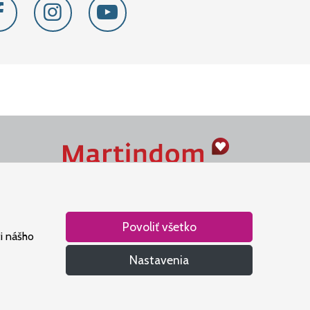
Naše srdce je v Martindome.
Podporujeme aktivity spoločenstva,
ktoré pomáha nájsť vzťah s Bohom.
Povoliť všetko
i nášho
Nastavenia