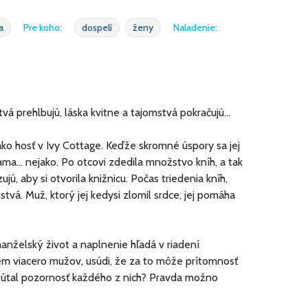
a
Pre koho:
dospelí
ženy
Naladenie:
tvá prehlbujú, láska kvitne a tajomstvá pokračujú...
ko hosť v Ivy Cottage. Keďže skromné úspory sa jej
ama... nejako. Po otcovi zdedila množstvo kníh, a tak
jú, aby si otvorila knižnicu. Počas triedenia kníh,
mstvá. Muž, ktorý jej kedysi zlomil srdce, jej pomáha
anželský život a naplnenie hľadá v riadení
jem viacero mužov, usúdi, že za to môže prítomnosť
upútal pozornosť každého z nich? Pravda možno