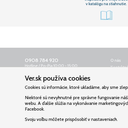
v katalógu na stiahnutie.
0908 784 920
O nás
Hotline / Po-Pia 10:00 - 15:00
Kontaktná
0650 400 159
Obchodn
Ver.sk používa cookies
Odkazovač 24 h
Reklamač
objednavky@ver.sk
Cookies sú informácie, ktoré ukladáme, aby sme zlepši
Ochrana 
Poštovné
Niektoré sú nevyhnutné pre správne fungovanie náš
Cookies
webu. A ďalšie slúžia na vykonávanie marketingových
Facebook.
Svoju voľbu môžete prispôsobiť v nastaveniach.