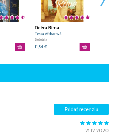
Dcéra Ríma
Rút - príbeh o lá
odvahe a vernos
Tessa Afsharová
Libor Bernár
Beletria
Beletria
11,54
€
5,77
€
21.12.2020