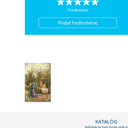
1 hodnotení
KATALÓG
Inšpirácie pre tvoje srdce