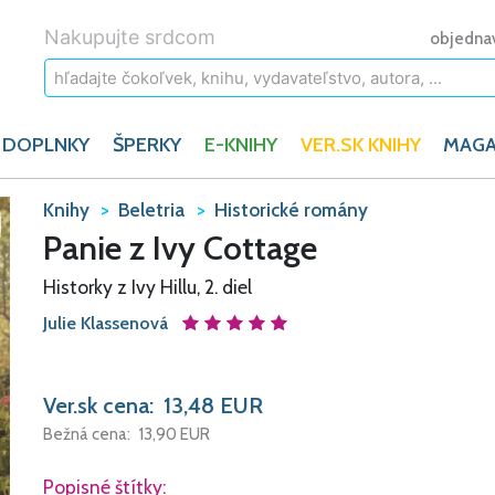
Nakupujte srdcom
objedna
 DOPLNKY
ŠPERKY
E-KNIHY
VER.SK KNIHY
MAGA
Knihy
Beletria
Historické romány
Panie z Ivy Cottage
Historky z Ivy Hillu, 2. diel
Julie Klassenová
Ver.sk cena:
13,48
EUR
Bežná cena:
13,90
EUR
Popisné štítky: