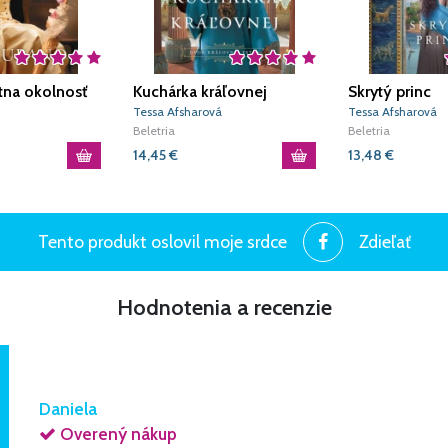
tna okolnosť
Kuchárka kráľovnej
Skrytý princ
Tessa Afsharová
Tessa Afsharová
Beletria
Beletria
14,45
€
13,48
€
Tento produkt oslovil moje srdce
Zdieľať
Hodnotenia a recenzie
Daniela
Overený nákup