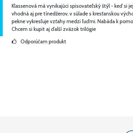
Klassenová má vynikajúci spisovateľský štýl - keď si jej 
vhodná aj pre tínedžerov, v súlade s kresťanskou výcho
pekne vykresľuje vzťahy medzi ľuďmi. Nabáda k pomoc
Chcem si kupit aj ďalší zväzok trilógie
Odporúčam produkt