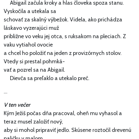
Abigail začula kroky a hlas človeka spoza stanu.
Vyskočila a utekala sa
schovať za skalný výbežok. Videla, ako prichádza
láskavo vyzerajúci muž
približne vo veku jej otca, s ruksakom na pleciach. Z
vaku vytiahol ovocie
a chcel ho položiť na jeden z provizórnych stolov.
Vtedy si prestal pohmká-
vať a pozrel sa na Abigail.
Dievča sa preľaklo a utekalo preč.
...
V ten večer
Kým Ježiš počas dňa pracoval, oheň mu vyhasol a
teraz musel založiť nový,
aby si mohol pripraviť jedlo. Skúsene roztočil drevenú
paličku v malom