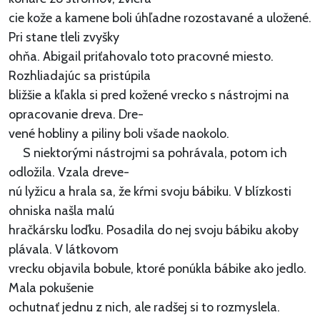
cie kože a kamene boli úhľadne rozostavané a uložené.
Pri stane tleli zvyšky
ohňa. Abigail priťahovalo toto pracovné miesto.
Rozhliadajúc sa pristúpila
bližšie a kľakla si pred kožené vrecko s nástrojmi na
opracovanie dreva. Dre-
vené hobliny a piliny boli všade naokolo.
S niektorými nástrojmi sa pohrávala, potom ich
odložila. Vzala dreve-
nú lyžicu a hrala sa, že kŕmi svoju bábiku. V blízkosti
ohniska našla malú
hračkársku loďku. Posadila do nej svoju bábiku akoby
plávala. V látkovom
vrecku objavila bobule, ktoré ponúkla bábike ako jedlo.
Mala pokušenie
ochutnať jednu z nich, ale radšej si to rozmyslela.