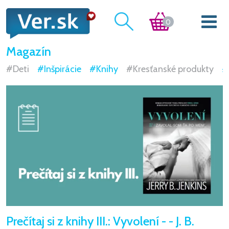
0
Magazín
#Deti
#Inšpirácie
#Knihy
#Kresťanské produkty
#
Prečítaj si z knihy III.: Vyvolení - - J. B.