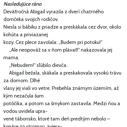
Nasledujúce ráno
Deväťročná Abigail vyrazila z dverí chatrného
domčeka svojich rodičov.
Niesla si bábiku z priadze a preskákala cez dvor, okolo
kohúta a priviazanej
kozy. Cez plece zavolala: „Budem pri potoku!“
„Ale neopováž sa v ňom plávať!“ nakazovala jej
mama.
„Nebudem!“ sľúbilo dievča.
Abigail bežala, skákala a preskakovala vysokú trávu
za domom. Dlhé
vlasy jej viali vo vetre. Prebehla známym územím, až
kým nezačula šum
potôčika, a potom sa šmykom zastavila. Medzi ňou a
vodou uvidela upra-
vené táborisko, ktoré tam deň predtým nebolo –
konáre zo stromov, zviera-