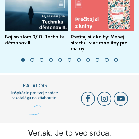
Boj so zlom 3/10: Technika
Prečítaj si z knihy: Menej
P
démonov II.
strachu, viac modlitby pre
mamy
KATALÓG
Inšpirácie pre tvoje srdce
v katalógu na stiahnutie.
Ver.sk
. Je to vec srdca.