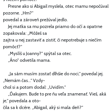
Presne ako si Abigail myslela, otec mamu nepočúval
pozorne. „Hm?“
povedal a zároveň prežúval jedlo.
Jej matka sa mu pozrela priamo do očí a opatrne
zopakovala: „Môžeš sa
zajtra u nej zastaviť a zistiť, či nepotrebuje s niečím
pomôcť?“
„Myslíš u Joanny?“ spýtal sa otec.
„Áno“ odvetila mama.
„Ja sám musím zostať dlhšie do noci,“ povedal jej.
„Nemám čas...“ Vzdy-
chol si a potom dodal: „Uvidím.“
„Ďakujem. Bude to pre ňu veľa znamenať. Vieš, aká
je,“ povedala a oto-
čila sa k dcére. „Abigail, aký si mala deň?“