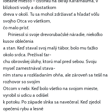
ideálne miesto – čistinku na okraji Kafarnauma, v
blízkosti vody a dostatkom
dreva v okolí. Tu sa mohol zdržiavať a hľadať vôľu
svojho Otca vo všetkom,
čo malo prísť.
Priniesol si svoje drevorubačské náradie, niekoľko
kusov oblečenia
a stan. Keď staval svoj malý tábor, bolo mu ťažko
okolo srdca. Prežíval ťar-
chu obrovskej úlohy, ktorú mal pred sebou. Svoju
myseľ zamestnával stava-
ním stanu a rozkladaním ohňa, ale zároveň sa tešil na
rozhovor so svojím
Otcom v nebi. Keď bolo všetko na svojom mieste,
vyrobil si udicu a odišiel
k potoku. Po západe slnka sa navečeral. Keď zjedol
opečenú rybu a lesné