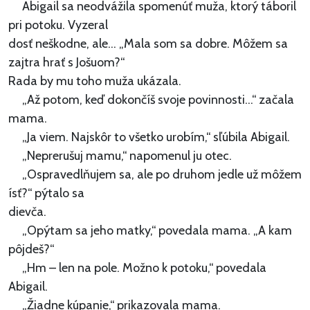
Abigail sa neodvážila spomenúť muža, ktorý táboril
pri potoku. Vyzeral
dosť neškodne, ale... „Mala som sa dobre. Môžem sa
zajtra hrať s Jošuom?“
Rada by mu toho muža ukázala.
„Až potom, keď dokončíš svoje povinnosti...“ začala
mama.
„Ja viem. Najskôr to všetko urobím,“ sľúbila Abigail.
„Neprerušuj mamu,“ napomenul ju otec.
„Ospravedlňujem sa, ale po druhom jedle už môžem
ísť?“ pýtalo sa
dievča.
„Opýtam sa jeho matky,“ povedala mama. „A kam
pôjdeš?“
„Hm – len na pole. Možno k potoku,“ povedala
Abigail.
„Žiadne kúpanie,“ prikazovala mama.