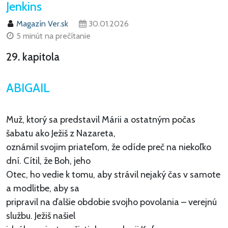
Jenkins
Magazín Ver.sk
30.01.2026
5 minút na prečítanie
29. kapitola
ABIGAIL
Muž, ktorý sa predstavil Márii a ostatným počas
šabatu ako Ježiš z Nazareta,
oznámil svojim priateľom, že odíde preč na niekoľko
dní. Cítil, že Boh, jeho
Otec, ho vedie k tomu, aby strávil nejaký čas v samote
a modlitbe, aby sa
pripravil na ďalšie obdobie svojho povolania – verejnú
službu. Ježiš našiel