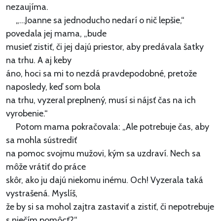
nezaujíma.
„...Joanne sa jednoducho nedarí o nič lepšie,“
povedala jej mama, „bude
musieť zistiť, či jej dajú priestor, aby predávala šatky
na trhu. A aj keby
áno, hoci sa mi to nezdá pravdepodobné, pretože
naposledy, keď som bola
na trhu, vyzeral preplnený, musí si nájsť čas na ich
vyrobenie.“
Potom mama pokračovala: „Ale potrebuje čas, aby
sa mohla sústrediť
na pomoc svojmu mužovi, kým sa uzdraví. Nech sa
môže vrátiť do práce
skôr, ako ju dajú niekomu inému. Och! Vyzerala taká
vystrašená. Myslíš,
že by si sa mohol zajtra zastaviť a zistiť, či nepotrebuje
s niečím pomôcť?“