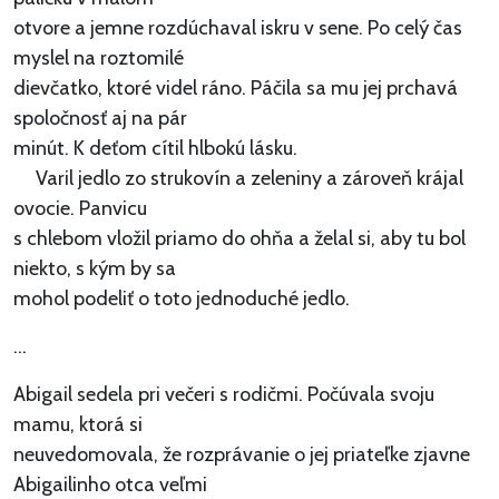
otvore a jemne rozdúchaval iskru v sene. Po celý čas
myslel na roztomilé
dievčatko, ktoré videl ráno. Páčila sa mu jej prchavá
spoločnosť aj na pár
minút. K deťom cítil hlbokú lásku.
Varil jedlo zo strukovín a zeleniny a zároveň krájal
ovocie. Panvicu
s chlebom vložil priamo do ohňa a želal si, aby tu bol
niekto, s kým by sa
mohol podeliť o toto jednoduché jedlo.
...
Abigail sedela pri večeri s rodičmi. Počúvala svoju
mamu, ktorá si
neuvedomovala, že rozprávanie o jej priateľke zjavne
Abigailinho otca veľmi