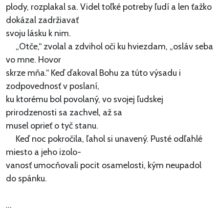
plody, rozplakal sa. Videl toľké potreby ľudí a len ťažko
dokázal zadržiavať
svoju lásku k nim.
„Otče,“ zvolal a zdvihol oči ku hviezdam, „osláv seba
vo mne. Hovor
skrze mňa.“ Keď ďakoval Bohu za túto výsadu i
zodpovednosť v poslaní,
ku ktorému bol povolaný, vo svojej ľudskej
prirodzenosti sa zachvel, až sa
musel oprieť o tyč stanu.
Keď noc pokročila, ľahol si unavený. Pusté odľahlé
miesto a jeho izolo-
vanosť umocňovali pocit osamelosti, kým neupadol
do spánku.
...